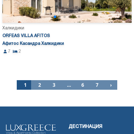
Халкидики
ORFEAS VILLA AFITOS
Афитос Касандра Халкидики
7
2
1
2
3
…
6
7
›
ДЕСТИНАЦИЯ