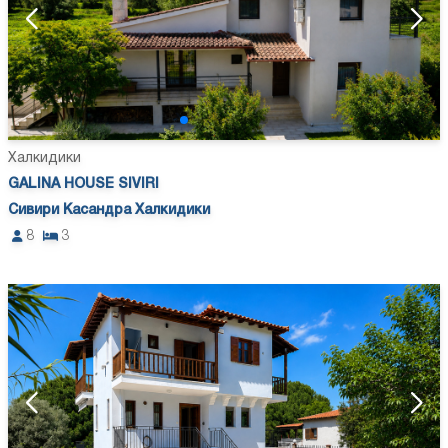
Халкидики
GALINA HOUSE SIVIRI
Сивири Касандра Халкидики
8
3