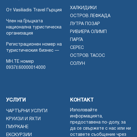
ХАЛКИДИКИ
От Vasiliadis Travel Гърция
ОСТРОВ ЛЕФКАДА
Член на Гръцката
ЛУТРА ПОЗАР
национална туристическа
РИВИЕРА ОЛИМП
организация
ПАРГА
Регистрационен номер на
СЕРЕС
туристическия бизнес —
ОСТРОВ ТАСОС
MH.TE номер
СОЛУН
0937Ε60000014000
УСЛУГИ
КОНТАКТ
Използвайте
ЧАРТЪРНИ УСЛУГИ
информацията,
КРУИЗИ И ЯХТИ
предоставена по-долу, за
ГМУРКАНЕ
да се свържете с нас или ни
оставете съобщение чрез
ЕКСКУРЗИИ