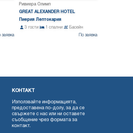
Ривиера Олимп
GREAT ALEXANDER HOTEL
Пиерия Лептокария
3
гости
1
спални
Басейн
 заявка
По заявка
GREAT ALEXANDER HOTEL
КОНТАКТ
Използвайте информацията,
предоставена по-долу, за да се
свържете с нас или ни оставете
съобщение чрез формата за
контакт.
GREAT ALEXANDER HOTEL