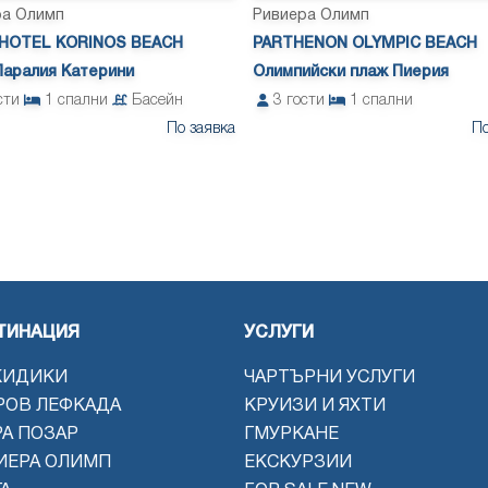
ра Олимп
Ривиера Олимп
 HOTEL KORINOS BEACH
PARTHENON OLYMPIC BEACH
Паралия Катерини
Олимпийски плаж Пиерия
сти
1
спални
Басейн
3
гости
1
спални
По заявка
По
OS BEACH
PARTHENON OLYMPIC BEACH
ТИНАЦИЯ
УСЛУГИ
КИДИКИ
ЧАРТЪРНИ УСЛУГИ
РОВ ЛЕФКАДА
КРУИЗИ И ЯХТИ
РА ПОЗАР
ГМУРКАНЕ
ИЕРА ОЛИМП
ЕКСКУРЗИИ
OS BEACH
PARTHENON OLYMPIC BEACH