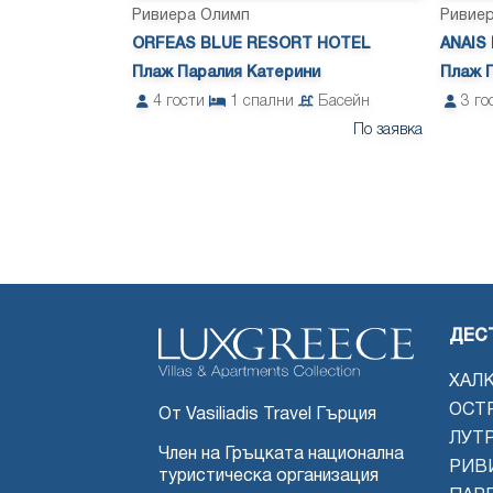
Ривиера Олимп
Ривие
ORFEAS BLUE RESORT HOTEL
ANAIS
Плаж Паралия Катерини
Плаж 
4
гости
1
спални
Басейн
3
го
По заявка
ANAIS HOTEL KORIN
ORFEAS BLUE RESORT HOTEL
ДЕС
ХАЛ
ОСТ
От Vasiliadis Travel Гърция
ЛУТ
Член на Гръцката национална
РИВ
туристическа организация
ANAIS HOTEL KORIN
ORFEAS BLUE RESORT HOTEL