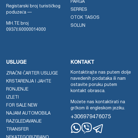
PARGA
Registarski broj turističkog
SERRES
poduzeća —
OTOK TASOS
MH.TE broj
SOLUN
0937Ε60000014000
USLUGE
KONTAKT
Kontaktirajte nas putem dolje
ZRAČNI ČARTER USLUGE
navedenih podataka ili nam
KRSTARENJA I JAHTE
ostavite poruku putem
RONJENJE
kontakt obrasca.
IZLETI
Možete nas kontaktirati na
FOR SALE NEW
grčkom ili engleskom jeziku.
NAJAM AUTOMOBILA
+306979476075
RAZGLEDAVANJE
TRANSFER
Whatsapp
Viber
Telegram
NEKATEGORIZIRANO