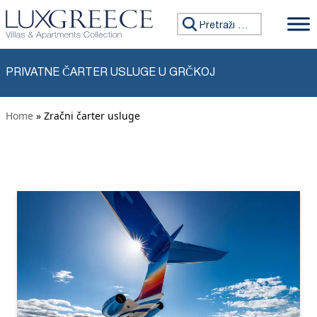
Preskoči na sadržaj
Tražiti:
PRIVATNE ČARTER USLUGE U GRČKOJ
Home
» Zračni čarter usluge