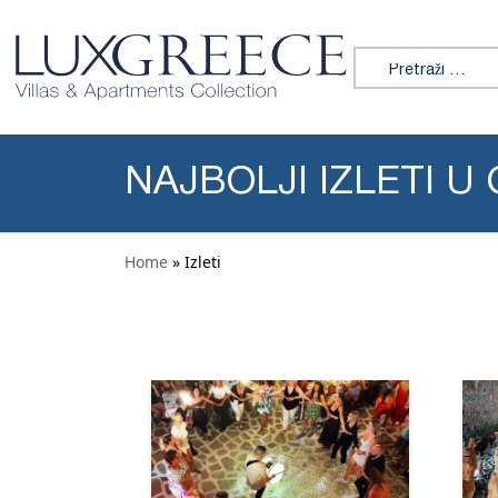
Preskoči na sadržaj
Tražiti:
NAJBOLJI IZLETI U
Home
» Izleti