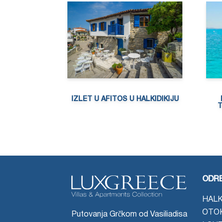
IZLET U AFITOS U HALKIDIKIJU
T
ODRE
HALK
OTO
Putovanja Grčkom od Vasiliadisa