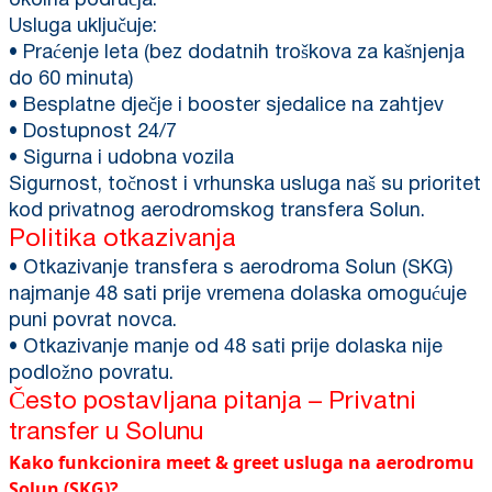
okolna područja.
Usluga uključuje:
• Praćenje leta (bez dodatnih troškova za kašnjenja
do 60 minuta)
• Besplatne dječje i booster sjedalice na zahtjev
• Dostupnost 24/7
• Sigurna i udobna vozila
Sigurnost, točnost i vrhunska usluga naš su prioritet
kod privatnog aerodromskog transfera Solun.
Politika otkazivanja
• Otkazivanje transfera s aerodroma Solun (SKG)
najmanje 48 sati prije vremena dolaska omogućuje
puni povrat novca.
• Otkazivanje manje od 48 sati prije dolaska nije
podložno povratu.
Često postavljana pitanja – Privatni
transfer u Solunu
Kako funkcionira meet & greet usluga na aerodromu
Solun (SKG)?