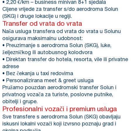
• 2,20 €/km – business minivan 8+1 sjedala
Cijene vrijede za transfer s/do aerodroma Solun
(SKG) i druge lokacije u regiji.
Transfer od vrata do vrata
Naša usluga transfera od vrata do vrata u Solunu
osigurava maksimalnu udobnost:
• Preuzimanje s aerodroma Solun (SKG), luke,
željezničkog ili autobusnog kolodvora
• Direktan transfer do hotela, resorta, vile ili privatne
adrese
• Bez čekanja u taxi redovima
• Personalizirana meet & greet usluga
Pružamo pouzdan aerodromski transfer Solun i
privatnog vozača za turiste, poslovne putnike,
obitelji i grupe.
Profesionalni vozači i premium usluga
Sve transfere s aerodroma Solun (SKG) obavljaju
iskusni lokalni vozači koji izvrsno poznaju grad i