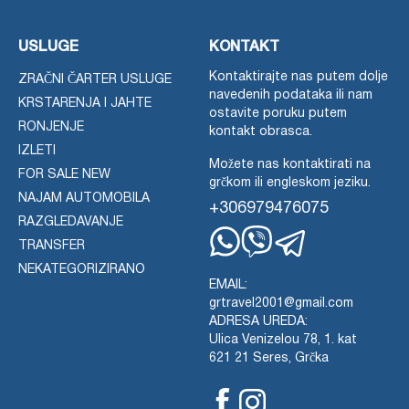
USLUGE
KONTAKT
Kontaktirajte nas putem dolje
ZRAČNI ČARTER USLUGE
navedenih podataka ili nam
KRSTARENJA I JAHTE
ostavite poruku putem
RONJENJE
kontakt obrasca.
IZLETI
Možete nas kontaktirati na
FOR SALE NEW
grčkom ili engleskom jeziku.
NAJAM AUTOMOBILA
+306979476075
RAZGLEDAVANJE
TRANSFER
Whatsapp
Viber
Telegram
NEKATEGORIZIRANO
EMAIL:
grtravel2001@gmail.com
ADRESA UREDA:
Ulica Venizelou 78, 1. kat
621 21 Seres, Grčka