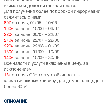
При бронировании менее 6 ночей может
взиматься дополнительная плата.
Для получения более подробной информации
свяжитесь с нами.
80€
за ночь,
01/05
–
10/06
160€
за ночь,
10/06
–
06/07
220€
за ночь,
06/07
–
22/07
270€
за ночь,
22/07
–
22/08
220€
за ночь,
22/08
–
01/09
160€
за ночь,
01/09
–
10/09
140€
за ночь,
10/09
–
30/09
Все налоги и услуги включены в цену, за
исключением
15€
за ночь Сбор за устойчивость к
климатическому кризису для домов площадью
более 80 м²
ОПИСАНИЕ: