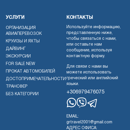
УСЛУГИ
КОНТАКТЫ
Используйте информацию,
ОРГАНИЗАЦИЯ
представленную ниже,
АВИАПЕРЕВОЗОК
чтобы связаться с нами,
КРУИЗЫ И ЯХТЫ
или оставьте нам
ДАЙВИНГ
сообщение, используя
контактную форму.
ЭКСКУРСИИ
FOR SALE NEW
Для связи с нами вы
ПРОКАТ АВТОМОБИЛЕЙ
можете использовать
греческий или английский
ДОСТОПРИМЕЧАТЕЛЬНОСТИ
языки.
ТРАНСФЕР
+306979476075
БЕЗ КАТЕГОРИИ
Whatsapp
Viber
Telegram
EMAIL:
grtravel2001@gmail.com
АДРЕС ОФИСА: