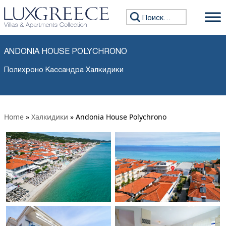
Искать:
ANDONIA HOUSE POLYCHRONO
Полихроно Кассандра Халкидики
Home
»
Халкидики
»
Andonia House Polychrono