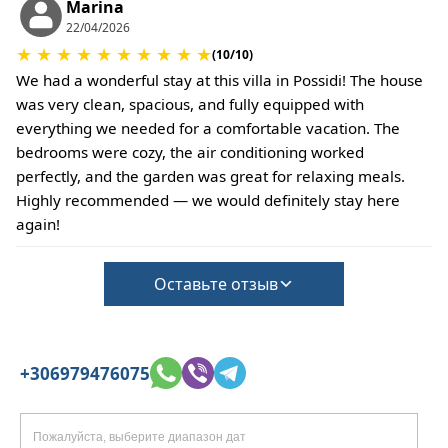
прибытия.
Marina
Заезд – 15:30, выезд – 10:30.
22/04/2026
Тихие часы с 15:00 до 18:00
★
★
★
★
★
★
★
★
★
★
(10/10)
Этот объект размещения не требует внесения
We had a wonderful stay at this villa in Possidi! The house
залога на случай причинения ущерба при
was very clean, spacious, and fully equipped with
регистрации заезда.
everything we needed for a comfortable vacation. The
Однако выезд может быть завершен только
bedrooms were cozy, the air conditioning worked
после проверки общего состояния дома.
perfectly, and the garden was great for relaxing meals.
Домашние животные не допускаются.
Highly recommended — we would definitely stay here
again!
Оставьте отзыв
+306979476075
Пожалуйста, выберите диапазон дат