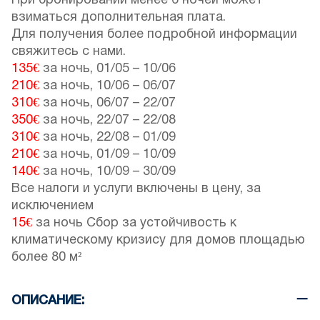
При бронировании менее 6 ночей может
взиматься дополнительная плата.
Для получения более подробной информации
свяжитесь с нами.
135€
за ночь,
01/05
–
10/06
210€
за ночь,
10/06
–
06/07
310€
за ночь,
06/07
–
22/07
350€
за ночь,
22/07
–
22/08
310€
за ночь,
22/08
–
01/09
210€
за ночь,
01/09
–
10/09
140€
за ночь,
10/09
–
30/09
Все налоги и услуги включены в цену, за
исключением
15€
за ночь Сбор за устойчивость к
климатическому кризису для домов площадью
более 80 м²
ОПИСАНИЕ: