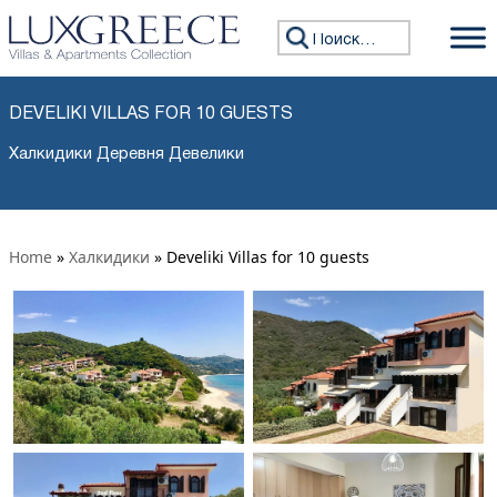
Искать:
DEVELIKI VILLAS FOR 10 GUESTS
Халкидики Деревня Девелики
Home
»
Халкидики
»
Develiki Villas for 10 guests