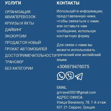
УСЛУГИ
КОНТАКТЫ
Используйте информацию,
ОРГАНИЗАЦИЯ
представленную ниже,
АВИАПЕРЕВОЗОК
чтобы связаться с нами,
КРУИЗЫ И ЯХТЫ
или оставьте нам
ДАЙВИНГ
сообщение, используя
контактную форму.
ЭКСКУРСИИ
ПРОДАЕТСЯ НОВЫЙ
Для связи с нами вы
ПРОКАТ АВТОМОБИЛЕЙ
можете использовать
греческий или английский
ДОСТОПРИМЕЧАТЕЛЬНОСТИ
языки.
ТРАНСФЕР
+306979476075
БЕЗ КАТЕГОРИИ
Whatsapp
Viber
Telegram
EMAIL:
grtravel2001@gmail.com
АДРЕС ОФИСА:
Улица Венизелу, 78, 1-й этаж
621 21 Серрес, Греция