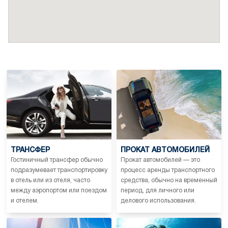
совместить единение с природой, отдых и
пользу гидротерапии. Неслучайно все больше
людей разделяют убеждение, что 10 ванн в
год укрепляют организм.
ТРАНСФЕР
ПРОКАТ АВТОМОБИЛЕЙ
Гостиничный трансфер обычно
Прокат автомобилей — это
подразумевает транспортировку
процесс аренды транспортного
в отель или из отеля, часто
средства, обычно на временный
между аэропортом или поездом
период, для личного или
и отелем.
делового использования.