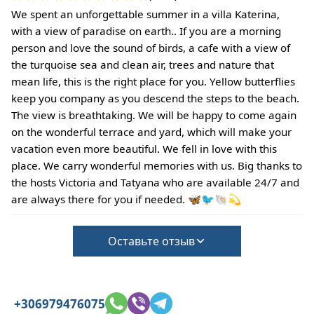
•
Залог за ущерб:
We spent an unforgettable summer in a villa Katerina,
При регистрации заезда залог не требуется.
with a view of paradise on earth.. If you are a morning
За содержание домашних животных или при
person and love the sound of birds, a cafe with a view of
соблюдении особых условий может взиматься
the turquoise sea and clean air, trees and nature that
дополнительная плата.
mean life, this is the right place for you. Yellow butterflies
keep you company as you descend the steps to the beach.
The view is breathtaking. We will be happy to come again
on the wonderful terrace and yard, which will make your
vacation even more beautiful. We fell in love with this
place. We carry wonderful memories with us. Big thanks to
the hosts Victoria and Tatyana who are available 24/7 and
are always there for you if needed. 🦋🐦🐚💫
Оставьте отзыв
+306979476075