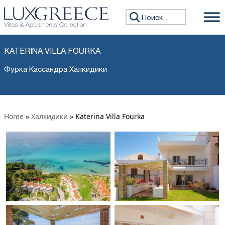
Искать:
KATERINA VILLA FOURKA
Фурка Кассандра Халкидики
Home
»
Халкидики
»
Katerina Villa Fourka