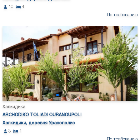
10
4
По требованию
Халкидики
ARCHODIKO TOLIADI OURANOUPOLI
Халкидики, деревня Уранополис
3
1
По требованию