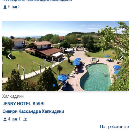
6
2
Халкидики
JENNY HOTEL SIVIRI
Сивири Кассандра Халкидики
4
1
По требованию