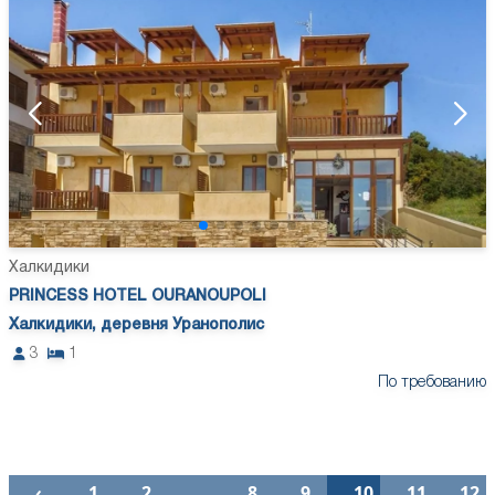
Халкидики
PRINCESS HOTEL OURANOUPOLI
Халкидики, деревня Уранополис
3
1
По требованию
‹
1
2
…
8
9
10
11
12