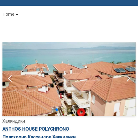
Home
»
Халкидики
ANTHOS HOUSE POLYCHRONO
Полихроно Кассандра Халкидики