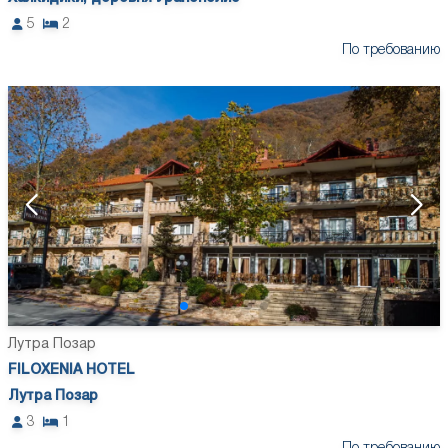
5
2
По требованию
Лутра Позар
FILOXENIA HOTEL
Лутра Позар
3
1