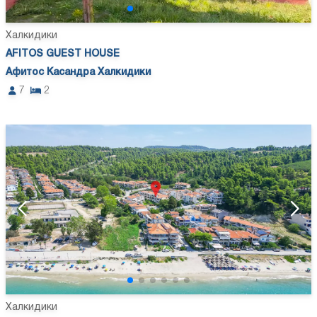
Халкидики
AFITOS GUEST HOUSE
Афитос Касандра Халкидики
7
2
Халкидики