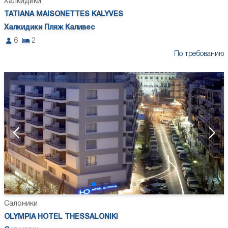
Халкидики
TATIANA MAISONETTES KALYVES
Халкидики Пляж Каливес
6
2
По требованию
Салоники
OLYMPIA HOTEL THESSALONIKI