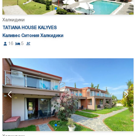
Халкидики
TATIANA HOUSE KALYVES
Каливес Ситония Халкидики
16
5