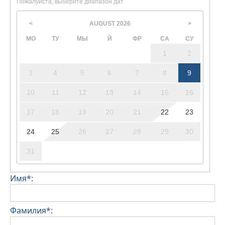
Пожалуйста, выберите диапазон дат
•
Залог за ущерб:
При регистрации заезда залог не требуется.
AUGUST
2026
<
>
За содержание домашних животных или при
МО
ТУ
МЫ
Й
ФР
СА
СУ
соблюдении особых условий может взиматься
дополнительная плата.
1
2
3
4
5
6
7
8
9
10
11
12
13
14
15
16
17
18
19
20
21
22
23
24
25
26
27
28
29
30
31
Имя*:
Фамилия*: