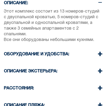
ОПИСАНИЕ:
Этот комплекс состоит из 13 номеров-студий
с двуспальной кроватью, 5 номеров-студий с
двуспальной и односпальной кроватями, а
также 3 семейных апартаментов с 2
спальнями.
Все они оборудованы небольшими кухнями.
ОБОРУДОВАНИЕ И УДОБСТВА:
Постельное белье и полотенца
Кондиционер
ОПИСАНИЕ ЭКСТЕРЬЕРА:
Спутниковое ТВ
Wi-Fi
Частный бассейн
Утюг и гладильная доска (по запросу)
Детская игровая площадка
РАССТОЯНИЯ:
Уборка номера каждые 3 дня.
Частный сад с барбекю (по запросу)
Перед комплексом есть парковка.
Пляж 450 м
Деревня 0 м
ОПИСАНИЕ ПЛЯЖА: