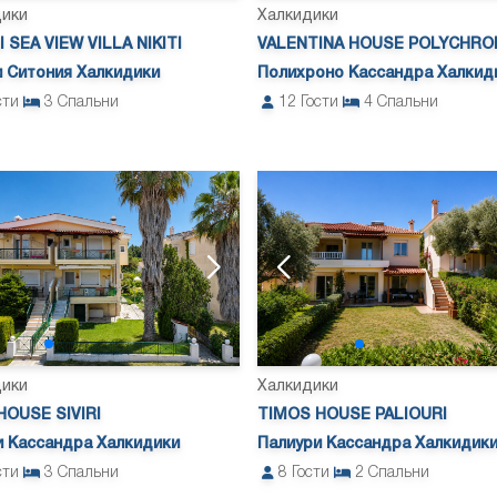
дики
Халкидики
 SEA VIEW VILLA NIKITI
VALENTINA HOUSE POLYCHRO
 Ситония Халкидики
Полихроно Кассандра Халкид
сти
3
Спальни
12
Гости
4
Спальни
дики
Халкидики
HOUSE SIVIRI
TIMOS HOUSE PALIOURI
и Кассандра Халкидики
Палиури Кассандра Халкидик
сти
3
Спальни
8
Гости
2
Спальни