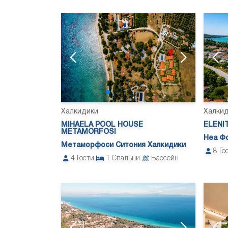
Халкидики
Халки
MIHAELA POOL HOUSE
ELENI
METAMORFOSI
Неа Ф
Метаморфоси Ситония Халкидики
8
Го
4
Гости
1
Спальни
Бассейн