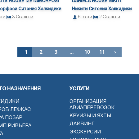
TIS HOUSE METAMORFOSI
DANIELA HOUSE NIKITI
орфоси Ситония Халкидики
Никити Ситония Халкидики
сти
3
Спальни
6
Гости
2
Спальни
1
2
3
…
10
11
›
ТО НАЗНАЧЕНИЯ
УСЛУГИ
КИДИКИ
ОРГАНИЗАЦИЯ
АВИАПЕРЕВОЗОК
РОВ ЛЕФКАС
КРУИЗЫ И ЯХТЫ
РА ПОЗАР
ДАЙВИНГ
МП РИВЬЕРА
ЭКСКУРСИИ
А