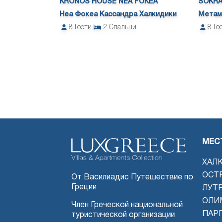
KRONOS HOUSE NEA FOKEA
SOKRA
Неа Фокеа Кассандра Халкидики
Метам
8
Гости
2
Спальни
8
Го
МЕС
ХАЛ
ОСТ
От Василиадис Путешествие по
Греции
ЛУТ
ОЛИ
Член Греческой национальной
ПАРГ
туристической организации