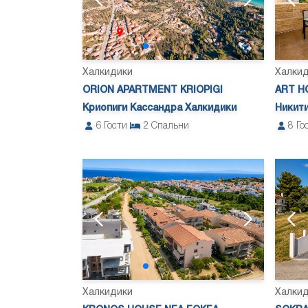
Халкидики
Халки
ORION APARTMENT KRIOPIGI
ART HO
Криопиги Кассандра Халкидики
Никити
6
Гости
2
Спальни
8
Го
Халкидики
Халки