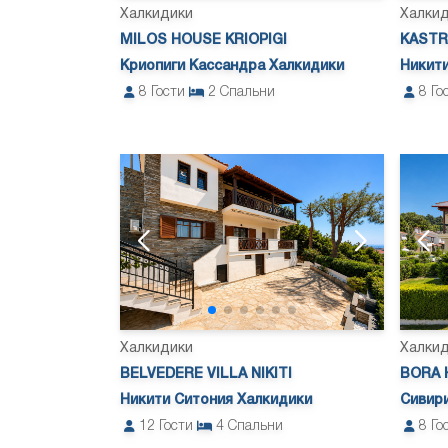
Халкидики
Халки
MILOS HOUSE KRIOPIGI
KASTRI
Криопиги Кассандра Халкидики
Никити
8
Гости
2
Спальни
8
Го
Халкидики
Халки
BELVEDERE VILLA NIKITI
BORA 
Никити Ситония Халкидики
Сивир
12
Гости
4
Спальни
8
Го