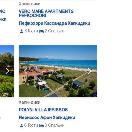
Халкидики
NO
VERO MARE APARTMENTS
PEFKOCHORI
ики
Пефкохори Кассандра Халкидики
6
Гости
2
Спальни
Халкидики
POLYNI VILLA IERISSOS
и
Иериссос Афон Халкидики
8
Гости
3
Спальни