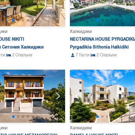
дики
Халкидики
USE NIKITI
NECTARINA HOUSE PYRGADIKI
 Ситония Халкидики
Pyrgadikia Sithonia Halkidiki
сти
2
Спальни
7
Гости
2
Спальни
дики
Халкидики