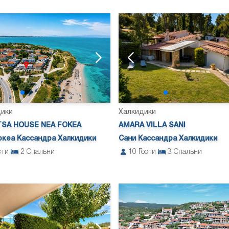
дики
Халкидики
TSA HOUSE NEA FOKEA
AMARA VILLA SANI
океа Кассандра Халкидики
Сани Кассандра Халкидики
сти
2
Спальни
10
Гости
3
Спальни