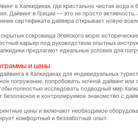
йвинг в Халкидиках, где кристально чистая вода 
. Дайвинг в Греции — это не просто активность, 
ение сертификата дайвера открывает новую всел
е скрытые сокровища Эгейского моря: исторически
стный карьер под руководством опытных инструкт
Халкидики предлагают идеальные условия для пог
ограммы и цены
айвинга в Халкидиках для индивидуальных туристо
ое погружение, попробовать ночной дайвинг или 
 чтобы полностью исследовать подводный мир Хал
ает безопасное и контролируемое знакомство с да
рентные цены и включают необходимое оборудован
тирует комфортный и беззаботный опыт.