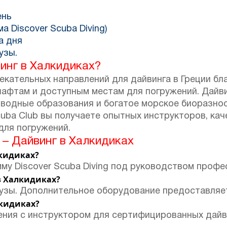
ень
а Discover Scuba Diving)
а дня
узы.
инг в Халкидиках?
екательных направлений для дайвинга в Греции бл
фтам и доступным местам для погружений. Дайви
дводные образования и богатое морское биоразно
cuba Club вы получаете опытных инструкторов, ка
для погружений.
– Дайвинг в Халкидиках
лкидиках?
мму Discover Scuba Diving под руководством проф
в Халкидиках?
рузы. Дополнительное оборудование предоставляет
лкидиках?
ения с инструктором для сертифицированных дай