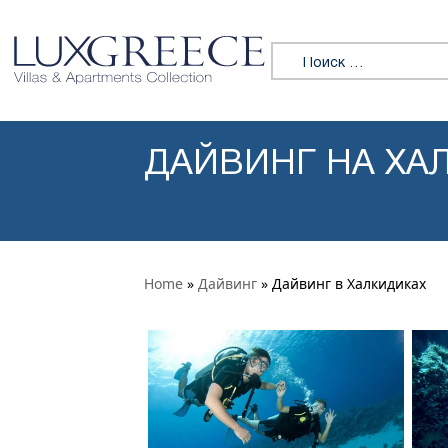
Перейти к содержимому
Искать:
ДАЙВИНГ НА ХА
Home
»
Дайвинг
» Дайвинг в Халкидиках