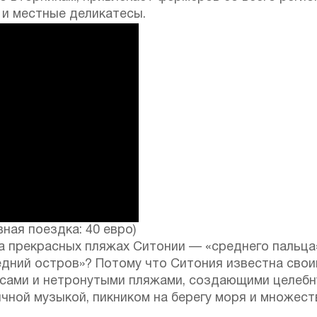
 и местные деликатесы.
ная поездка: 40 евро)
а прекрасных пляжах Ситонии — «среднего пальца
седний остров»? Потому что Ситония известна св
есами и нетронутыми пляжами, создающими целебн
чной музыкой, пикником на берегу моря и множес