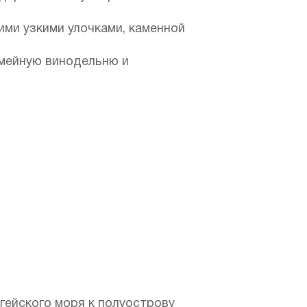
ими узкими улочками, каменной
емейную винодельню и
гейского моря к полуострову