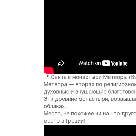
📍 Святые монастыри Метеоры (Взр
Метеора — вторая по религиозном
духовные и внушающие благоговен
Эти древние монастыри, возвышаю
облаках.
Место, не похожее ни на что дру
место в Греции!