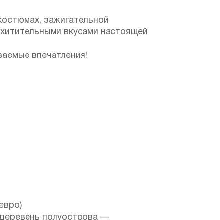
костюмах, зажигательной
осхитительными вкусами настоящей
ваемые впечатления!
евро)
 деревень полуострова —