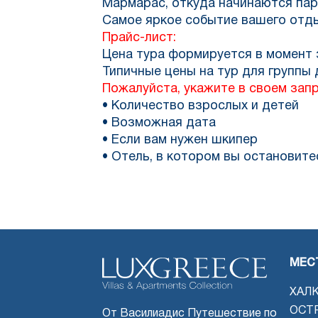
Мармарас, откуда начинаются пар
Самое яркое событие вашего отды
Прайс-лист:
Цена тура формируется в момент 
Типичные цены на тур для группы 
Пожалуйста, укажите в своем запр
• Количество взрослых и детей
• Возможная дата
• Если вам нужен шкипер
• Отель, в котором вы остановите
МЕС
ХАЛ
ОСТ
От Василиадис Путешествие по