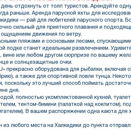
 день отдохнуть от толп туристов. Арендуйте одну
огда раньше. Аренда парусной яхты для исследова
лкидики — рай для любителей парусного спорта. Б
точно сильный для приятного плавания и подходящ
 ощущением движения по ветру.
асными пляжами и сосновыми лесами, спускающими
ой лодке станет идеальным развлечением. Удивите
, вине или любом другом сюрпризе по вашему жел
енце и солнцезащитные очки.
» прекрасно оборудована для рыбалки, включая сн
рию), а также для спортивной ловли тунца. Некот
я, поскольку это лучший способ поймать достаточ
ине дня.
водой, полностью укомплектованной кухней, туале
елем, тентом-бимини (палаткой над кокпитом), по
игателем). В вашем распоряжении одна каюта для 
 из любого места на Халкидики до пункта отправл