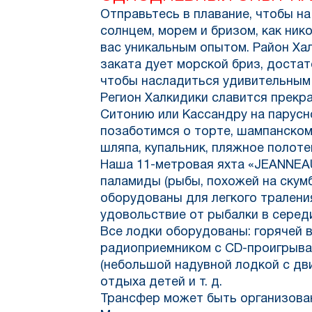
Отправьтесь в плавание, чтобы на
солнцем, морем и бризом, как ник
вас уникальным опытом. Район Ха
заката дует морской бриз, доста
чтобы насладиться удивительным
Регион Халкидики славится прекр
Ситонию или Кассандру на парусн
позаботимся о торте, шампанском
шляпа, купальник, пляжное полот
Наша 11-метровая яхта «JEANNEAU
паламиды (рыбы, похожей на скумб
оборудованы для легкого тралени
удовольствие от рыбалки в серед
Все лодки оборудованы: горячей 
радиоприемником с CD-проигрыват
(небольшой надувной лодкой с дв
отдыха детей и т. д.
Трансфер может быть организован