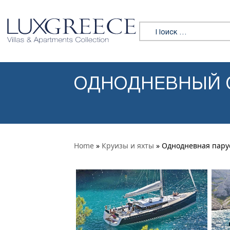
Перейти к содержимому
Искать:
ОДНОДНЕВНЫЙ О
Home
»
Круизы и яхты
» Однодневная парус