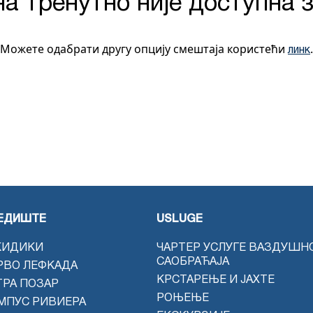
а тренутно није доступна з
Можете одабрати другу опцију смештаја користећи
.
линк
ЕДИШТЕ
USLUGE
КИДИКИ
ЧАРТЕР УСЛУГЕ ВАЗДУШН
САОБРАЋАЈА
РВО ЛЕФКАДА
КРСТАРЕЊЕ И ЈАХТЕ
ТРА ПОЗАР
РОЊЕЊЕ
МПУС РИВИЕРА