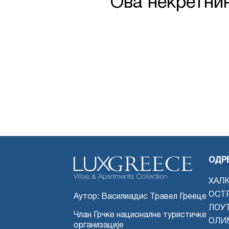
Ова некретнин
ОДР
ХАЛ
ОСТ
Аутор: Василиадис Травел Грееце
ЛОУ
Члан Грчке националне туристичке
ОЛИ
организације