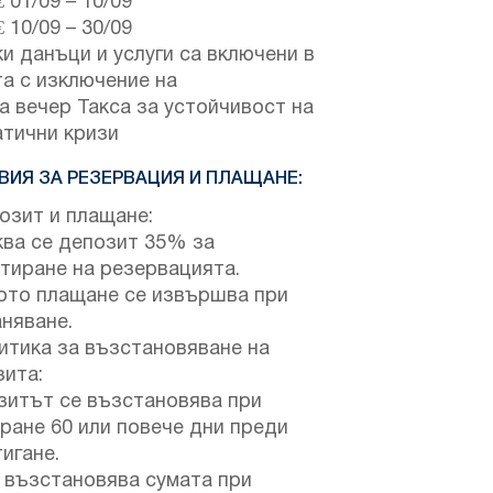
€
01/09
–
10/09
€
10/09
–
30/09
и данъци и услуги са включени в
а с изключение на
а вечер Такса за устойчивост на
атични кризи
ВИЯ ЗА РЕЗЕРВАЦИЯ И ПЛАЩАНЕ:
зит и плащане:
ква се депозит 35% за
тиране на резервацията.
ото плащане се извършва при
няване.
тика за възстановяване на
зита:
зитът се възстановява при
ране 60 или повече дни преди
игане.
 възстановява сумата при