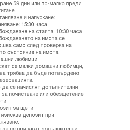
ране 59 дни или по-малко преди
игане.
аняване и напускане:
няване: 15:30 часа
ождаване на стаята: 10:30 часа
бождаването на имота се
ршва само след проверка на
то състояние на имота.
ашни любимци:
скат се малки домашни любимци,
ова трябва да бъде потвърдено
езервацията.
 да се начислят допълнителни
 за почистване или обезщетение
ти.
зит за щети:
 изисква депозит при
няване.
 да се прилагат допълнителни