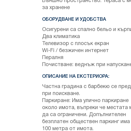
Външно пространство: Тераса с м
за хранене
ОБОРУДВАНЕ И УДОБСТВА
Осигурени са спално бельо и кърп
Два климатика
Телевизор с плосък екран
Wi-Fi / безжичен интернет
Пералня
Почистване: веднъж при напускан
ОПИСАНИЕ НА ЕКСТЕРИОРА:
Частна градина с барбекю се пред
при поискване.
Паркиране: Има улично паркиране
около имота, въпреки че местата
да са ограничени. Допълнителен
безплатен обществен паркинг има
100 метра от имота.