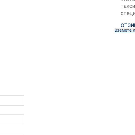
такс
специ
ОТЗИ
Вземете л