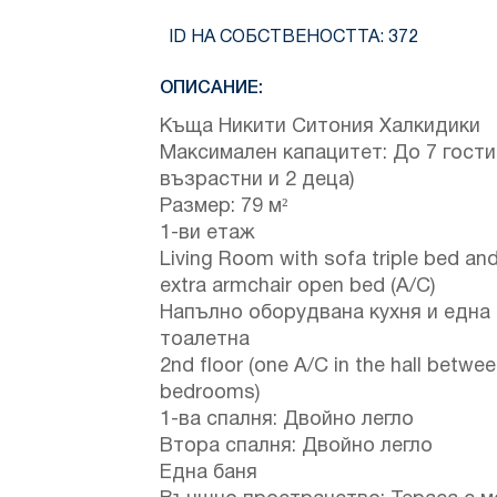
ID НА СОБСТВЕНОСТТА:
372
ОПИСАНИЕ:
Къща Никити Ситония Халкидики
Максимален капацитет: До 7 гости
възрастни и 2 деца)
Размер: 79 м²
1-ви етаж
Living Room with sofa triple bed an
extra armchair open bed (A/C)
Напълно оборудвана кухня и една
тоалетна
2nd floor (one A/C in the hall betwe
bedrooms)
1-ва спалня: Двойно легло
Втора спалня: Двойно легло
Една баня