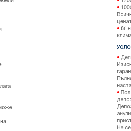
ебели
•
170
•
100
Всичк
ценат
•
8€ н
и
клим
УСЛО
•
Депо
е
Изис
гаран
Пълн
наста
лага
•
Поли
депо
Депо
 може
анули
прист
 на
Не се