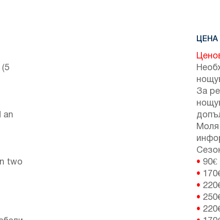
ЦЕНА 
Цено
 (5
Необ
нощу
За ре
нощу
d an
допъ
Моля 
инфо
Сезон
en two
•
90€
•
170
•
220
•
250
•
220