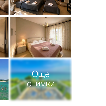
Още
снимки