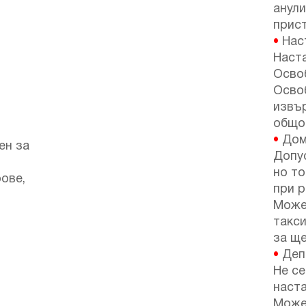
анули
прист
•
Наст
Наста
Освоб
Осво
извъ
общо
•
Дом
ен за
Допу
но т
ове,
при р
Може
такси
за ще
•
Депо
Не се
наста
Може