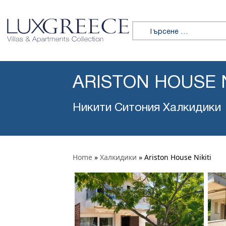
Търсене за:
ARISTON HOUSE N
Никити Ситония Халкидики
Home
»
Халкидики
»
Ariston House Nikiti