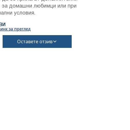
и за домашни любимци или при
ални условия.
ВИ
инк за преглед
Оставете отзив