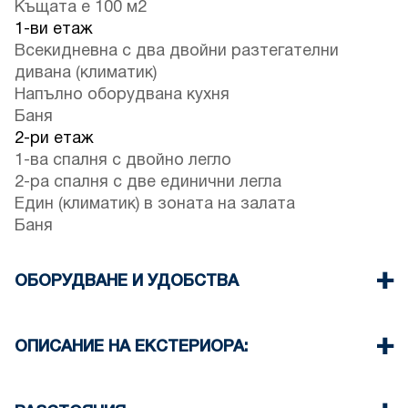
Къщата е 100 м2
1-ви етаж
Всекидневна с два двойни разтегателни
дивана (климатик)
Напълно оборудвана кухня
Баня
2-ри етаж
1-ва спалня с двойно легло
2-ра спалня с две единични легла
Един (климатик) в зоната на залата
Баня
ОБОРУДВАНЕ И УДОБСТВА
Спално бельо и кърпи
Два климатика
ОПИСАНИЕ НА ЕКСТЕРИОРА:
Телевизор с плосък екран
Безжичен Wi-Fi
Споделен басейн
Пералня
Обществена градина