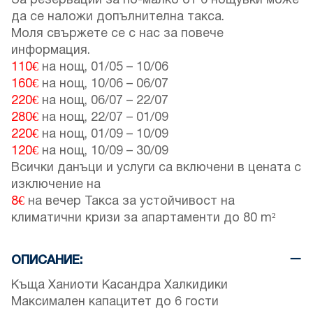
За резервации за по-малко от 6 нощувки може
да се наложи допълнителна такса.
Моля свържете се с нас за повече
информация.
110€
на нощ,
01/05
–
10/06
160€
на нощ,
10/06
–
06/07
220€
на нощ,
06/07
–
22/07
280€
на нощ,
22/07
–
01/09
220€
на нощ,
01/09
–
10/09
120€
на нощ,
10/09
–
30/09
Всички данъци и услуги са включени в цената с
изключение на
8€
на вечер Такса за устойчивост на
климатични кризи за апартаменти до 80 m²
ОПИСАНИЕ:
Къща Ханиоти Касандра Халкидики
Максимален капацитет до 6 гости