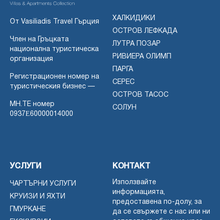
ХАЛКИДИКИ
От Vasiliadis Travel Гърция
ОСТРОВ ЛЕФКАДА
Член на Гръцката
ЛУТРА ПОЗАР
национална туристическа
РИВИЕРА ОЛИМП
организация
ПАРГА
Регистрационен номер на
СЕРЕС
туристическия бизнес —
ОСТРОВ ТАСОС
MH.TE номер
СОЛУН
0937Ε60000014000
УСЛУГИ
КОНТАКТ
Използвайте
ЧАРТЪРНИ УСЛУГИ
информацията,
КРУИЗИ И ЯХТИ
предоставена по-долу, за
ГМУРКАНЕ
да се свържете с нас или ни