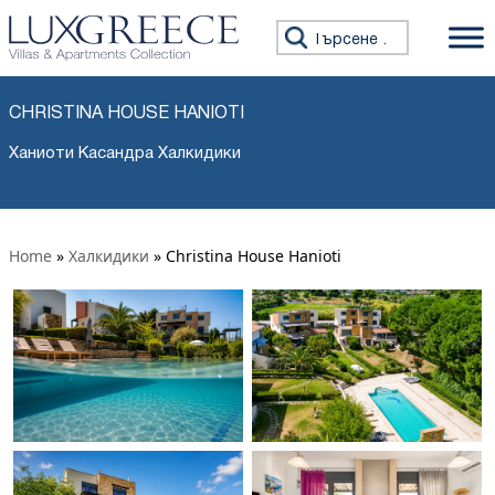
Търсене за:
CHRISTINA HOUSE HANIOTI
Ханиоти Касандра Халкидики
Home
»
Халкидики
»
Christina House Hanioti