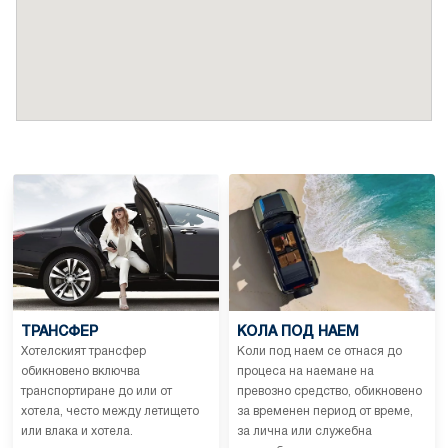
ТРАНСФЕР
КОЛА ПОД НАЕМ
Хотелският трансфер
Коли под наем се отнася до
обикновено включва
процеса на наемане на
транспортиране до или от
превозно средство, обикновено
хотела, често между летището
за временен период от време,
или влака и хотела.
за лична или служебна