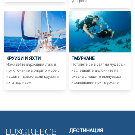
употреба.
КРУИЗИ И ЯХТИ
ГМУРКАНЕ
Изживейте върховния лукс и
Потопете се в свят на чудеса и
приключение в открито море с
изследвайте дълбините на
нашите първокласни круизи и
океана с нашите вълнуващи
яхти под наем.
изживявания при гмуркане.
ДЕСТИНАЦИЯ