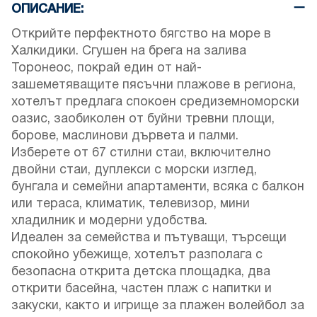
ОПИСАНИЕ:
Открийте перфектното бягство на море в
Халкидики. Сгушен на брега на залива
Торонеос, покрай един от най-
зашеметяващите пясъчни плажове в региона,
хотелът предлага спокоен средиземноморски
оазис, заобиколен от буйни тревни площи,
борове, маслинови дървета и палми.
Изберете от 67 стилни стаи, включително
двойни стаи, дуплекси с морски изглед,
бунгала и семейни апартаменти, всяка с балкон
или тераса, климатик, телевизор, мини
хладилник и модерни удобства.
Идеален за семейства и пътуващи, търсещи
спокойно убежище, хотелът разполага с
безопасна открита детска площадка, два
открити басейна, частен плаж с напитки и
закуски, както и игрище за плажен волейбол за