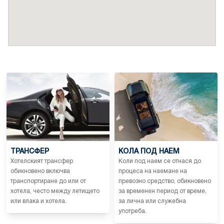
ТРАНСФЕР
КОЛА ПОД НАЕМ
Хотелският трансфер
Коли под наем се отнася до
обикновено включва
процеса на наемане на
транспортиране до или от
превозно средство, обикновено
хотела, често между летището
за временен период от време,
или влака и хотела.
за лична или служебна
употреба.