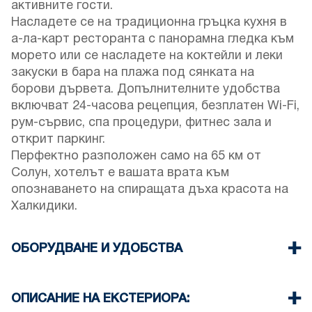
активните гости.
Насладете се на традиционна гръцка кухня в
а-ла-карт ресторанта с панорамна гледка към
морето или се насладете на коктейли и леки
закуски в бара на плажа под сянката на
борови дървета. Допълнителните удобства
включват 24-часова рецепция, безплатен Wi-Fi,
рум-сървис, спа процедури, фитнес зала и
открит паркинг.
Перфектно разположен само на 65 км от
Солун, хотелът е вашата врата към
опознаването на спиращата дъха красота на
Халкидики.
ОБОРУДВАНЕ И УДОБСТВА
Осигурени са спално бельо и кърпи
Климатик
ОПИСАНИЕ НА ЕКСТЕРИОРА:
Wi-Fi / безжичен интернет