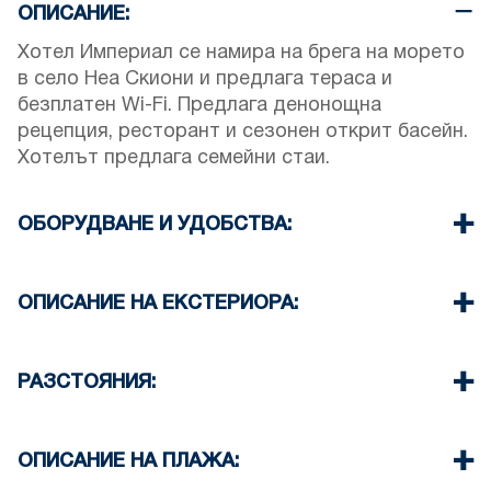
ОПИСАНИЕ:
Хотел Империал се намира на брега на морето
в село Неа Скиони и предлага тераса и
безплатен Wi-Fi. Предлага денонощна
рецепция, ресторант и сезонен открит басейн.
Хотелът предлага семейни стаи.
ОБОРУДВАНЕ И УДОБСТВА:
Всяка стая е оборудвана с климатик и
телевизор с плосък екран, а някои стаи в
ОПИСАНИЕ НА ЕКСТЕРИОРА:
хотела имат вътрешен двор.
Зона на плувния басейн
РАЗСТОЯНИЯ:
Плаж 20м
Село Неа Скиони 0 м
ОПИСАНИЕ НА ПЛАЖА:
Летище Солун 110 км