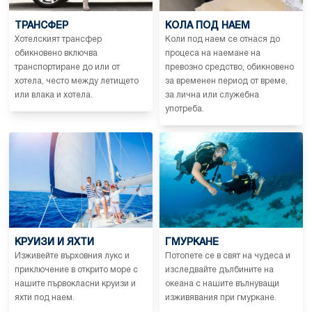
ТРАНСФЕР
КОЛА ПОД НАЕМ
Хотелският трансфер
Коли под наем се отнася до
обикновено включва
процеса на наемане на
транспортиране до или от
превозно средство, обикновено
хотела, често между летището
за временен период от време,
или влака и хотела.
за лична или служебна
употреба.
КРУИЗИ И ЯХТИ
ГМУРКАНЕ
Изживейте върховния лукс и
Потопете се в свят на чудеса и
приключение в открито море с
изследвайте дълбините на
нашите първокласни круизи и
океана с нашите вълнуващи
яхти под наем.
изживявания при гмуркане.