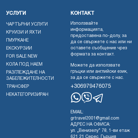
УСЛУГИ
КОНТАКТ
Използвайте
ЧАРТЪРНИ УСЛУГИ
информацията,
КРУИЗИ И ЯХТИ
предоставена по-долу, за
ГМУРКАНЕ
да се свържете с нас или ни
оставете съобщение чрез
ЕКСКУРЗИИ
формата за контакт.
FOR SALE NEW
КОЛА ПОД НАЕМ
Можете да използвате
гръцки или английски език,
РАЗГЛЕЖДАНЕ НА
за да се свържете с нас.
ЗАБЕЛЕЖИТЕЛНОСТИ
+306979476075
ТРАНСФЕР
НЕКАТЕГОРИЗИРАН
Whatsapp
Viber
Telegram
EMAIL:
grtravel2001@gmail.com
АДРЕС НА ОФИСА:
ул. „Венизелу“ 78, 1-ви етаж
621 21 Серес, Гърция