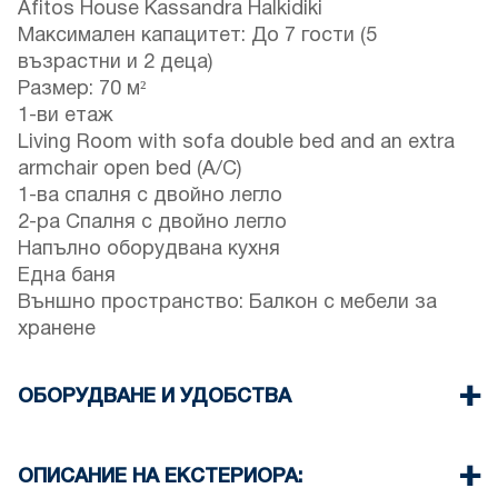
Afitos House Kassandra Halkidiki
Максимален капацитет: До 7 гости (5
възрастни и 2 деца)
Размер: 70 м²
1-ви етаж
Living Room with sofa double bed and an extra
armchair open bed (A/C)
1-ва спалня с двойно легло
2-ра Спалня с двойно легло
Напълно оборудвана кухня
Една баня
Външно пространство: Балкон с мебели за
хранене
ОБОРУДВАНЕ И УДОБСТВА
Осигурени са спално бельо и кърпи
Един климатик
ОПИСАНИЕ НА ЕКСТЕРИОРА:
Телевизор с плосък екран