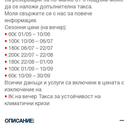
За резервации за по-малко от 6 нощувки може
да се наложи допълнителна такса.
Моля свържете се с нас за повече
информация.
Сезонни цени (на вечер):
•
60€
01/05
–
10/06
•
100€
10/06
–
06/07
•
180€
06/07
–
22/07
•
200€
22/07
–
22/08
•
180€
22/08
–
01/09
•
100€
01/09
–
10/09
•
60€
10/09
–
30/09
Всички данъци и услуги са включени в цената с
изключение на
•
8€ на вечер Такса за устойчивост на
климатични кризи
ОПИСАНИЕ: