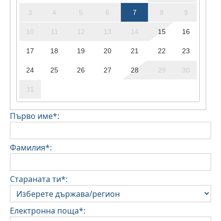
3
4
5
6
7
8
9
10
11
12
13
14
15
16
17
18
19
20
21
22
23
24
25
26
27
28
29
30
31
Първо име*:
Фамилия*:
Стараната ти*:
Електронна поща*: