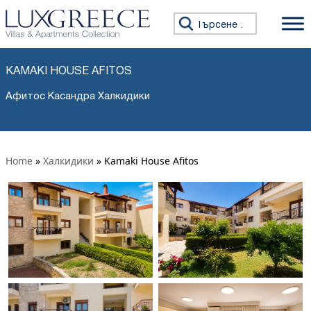
Търсене за:
KAMAKI HOUSE AFITOS
Афитос Касандра Халкидики
Home
»
Халкидики
»
Kamaki House Afitos