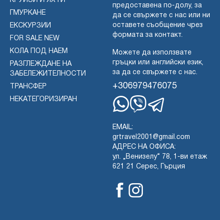
КРУИЗИ И ЯХТИ
предоставена по-долу, за
ГМУРКАНЕ
да се свържете с нас или ни
оставете съобщение чрез
ЕКСКУРЗИИ
формата за контакт.
FOR SALE NEW
КОЛА ПОД НАЕМ
Можете да използвате
гръцки или английски език,
РАЗГЛЕЖДАНЕ НА
за да се свържете с нас.
ЗАБЕЛЕЖИТЕЛНОСТИ
+306979476075
ТРАНСФЕР
НЕКАТЕГОРИЗИРАН
Whatsapp
Viber
Telegram
EMAIL:
grtravel2001@gmail.com
АДРЕС НА ОФИСА:
ул. „Венизелу“ 78, 1-ви етаж
621 21 Серес, Гърция
Facebook
Instagram