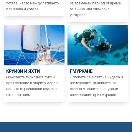
хотела, често между летището
за временен период от време,
или влака и хотела.
за лична или служебна
употреба.
КРУИЗИ И ЯХТИ
ГМУРКАНЕ
Изживейте върховния лукс и
Потопете се в свят на чудеса и
приключение в открито море с
изследвайте дълбините на
нашите първокласни круизи и
океана с нашите вълнуващи
яхти под наем.
изживявания при гмуркане.