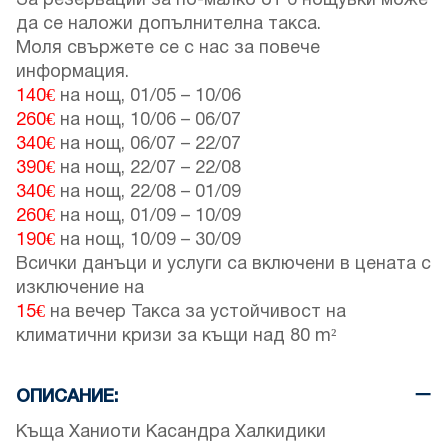
За резервации за по-малко от 6 нощувки може
да се наложи допълнителна такса.
Моля свържете се с нас за повече
информация.
140€
на нощ,
01/05
–
10/06
260€
на нощ,
10/06
–
06/07
340€
на нощ,
06/07
–
22/07
390€
на нощ,
22/07
–
22/08
340€
на нощ,
22/08
–
01/09
260€
на нощ,
01/09
–
10/09
190€
на нощ,
10/09
–
30/09
Всички данъци и услуги са включени в цената с
изключение на
15€
на вечер Такса за устойчивост на
климатични кризи за къщи над 80 m²
ОПИСАНИЕ:
Къща Ханиоти Касандра Халкидики