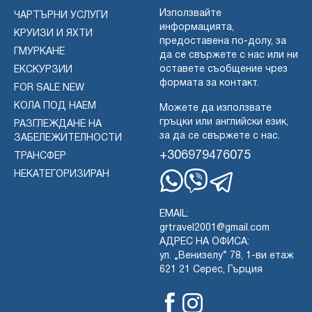
Използвайте
ЧАРТЪРНИ УСЛУГИ
информацията,
КРУИЗИ И ЯХТИ
предоставена по-долу, за
ГМУРКАНЕ
да се свържете с нас или ни
оставете съобщение чрез
ЕКСКУРЗИИ
формата за контакт.
FOR SALE NEW
КОЛА ПОД НАЕМ
Можете да използвате
гръцки или английски език,
РАЗГЛЕЖДАНЕ НА
за да се свържете с нас.
ЗАБЕЛЕЖИТЕЛНОСТИ
+306979476075
ТРАНСФЕР
НЕКАТЕГОРИЗИРАН
Whatsapp
Viber
Telegram
EMAIL:
grtravel2001@gmail.com
АДРЕС НА ОФИСА:
ул. „Венизелу“ 78, 1-ви етаж
621 21 Серес, Гърция