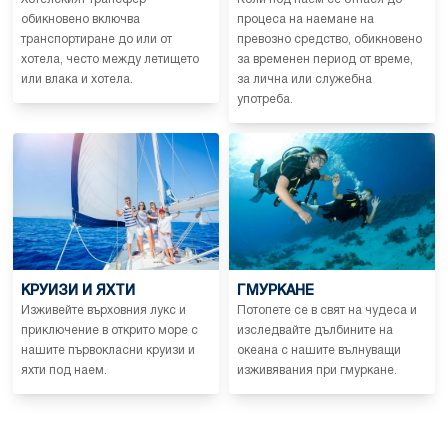
обикновено включва
процеса на наемане на
транспортиране до или от
превозно средство, обикновено
хотела, често между летището
за временен период от време,
или влака и хотела.
за лична или служебна
употреба.
КРУИЗИ И ЯХТИ
ГМУРКАНЕ
Изживейте върховния лукс и
Потопете се в свят на чудеса и
приключение в открито море с
изследвайте дълбините на
нашите първокласни круизи и
океана с нашите вълнуващи
яхти под наем.
изживявания при гмуркане.