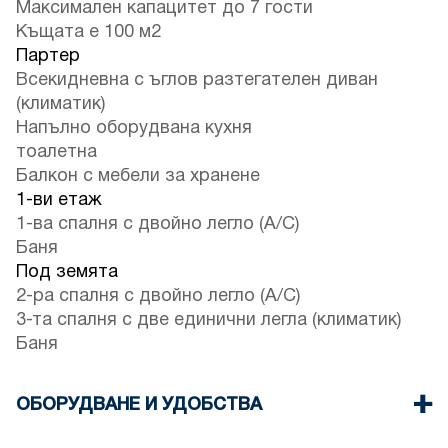
Максимален капацитет до 7 гости
Къщата е 100 м2
Партер
Всекидневна с ъглов разтегателен диван
(климатик)
Напълно оборудвана кухня
тоалетна
Балкон с мебели за хранене
1-ви етаж
1-ва спалня с двойно легло (A/C)
Баня
Под земята
2-ра спалня с двойно легло (A/C)
3-та спалня с две единични легла (климатик)
Баня
ОБОРУДВАНЕ И УДОБСТВА
Спално бельо и кърпи