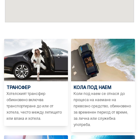
ТРАНСФЕР
КОЛА ПОД НАЕМ
Хотелският трансфер
Коли под наем се отнася до
обикновено включва
процеса на наемане на
транспортиране до или от
превозно средство, обикновено
хотела, често между летището
за временен период от време,
или влака и хотела.
за лична или служебна
употреба.