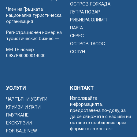
ОСТРОВ ЛЕФКАДА
Член на Гръцката
ЛУТРА ПОЗАР
национална туристическа
РИВИЕРА ОЛИМП
организация
ПАРГА
Регистрационен номер на
СЕРЕС
туристическия бизнес —
ОСТРОВ ТАСОС
MH.TE номер
СОЛУН
0937Ε60000014000
УСЛУГИ
КОНТАКТ
Използвайте
ЧАРТЪРНИ УСЛУГИ
информацията,
КРУИЗИ И ЯХТИ
предоставена по-долу, за
ГМУРКАНЕ
да се свържете с нас или ни
оставете съобщение чрез
ЕКСКУРЗИИ
формата за контакт.
FOR SALE NEW