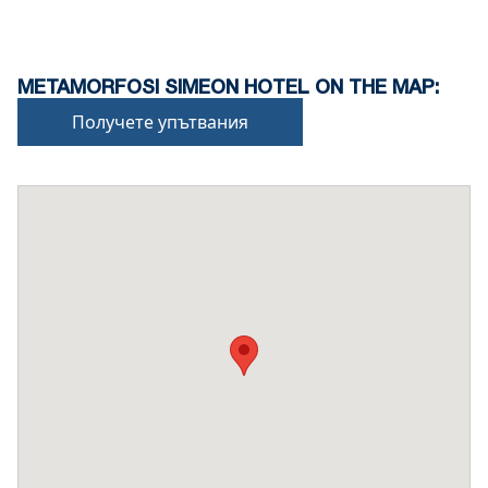
Може да се прилагат допълнителни такси за
домашни любимци или при специални условия.
METAMORFOSI SIMEON HOTEL ON THE MAP:
Получете упътвания