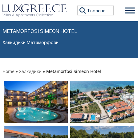
Търсене за:
METAMORFOSI SIMEON HOTEL
Халкидики Метаморфози
Home
»
Халкидики
»
Metamorfosi Simeon Hotel