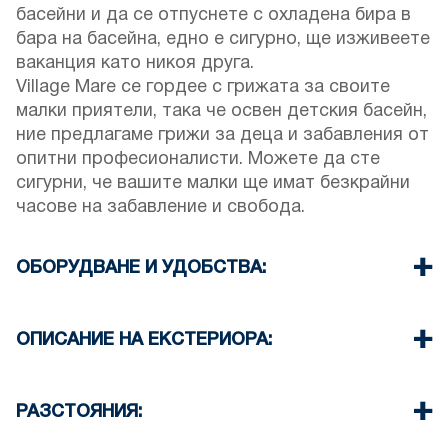
басейни и да се отпуснете с охладена бира в
бара на басейна, едно е сигурно, ще изживеете
ваканция като никоя друга.
Village Mare се гордее с грижата за своите
малки приятели, така че освен детския басейн,
ние предлагаме грижи за деца и забавления от
опитни професионалисти. Можете да сте
сигурни, че вашите малки ще имат безкрайни
часове на забавление и свобода.
ОБОРУДВАНЕ И УДОБСТВА:
Спално бельо и кърпи
Климатик
ОПИСАНИЕ НА ЕКСТЕРИОРА:
Сателитна телевизия
Wi-Fi
Частен басейн
Ютия и дъска за гладене (по заявка)
Детска площадка
РАЗСТОЯНИЯ:
Почистване на стая всеки ден
Осигурени паркоместа за гостите на хотела
Закуска, полупансион или пълен пансион
Има възможност за паркиране на улицата
Плаж 90м