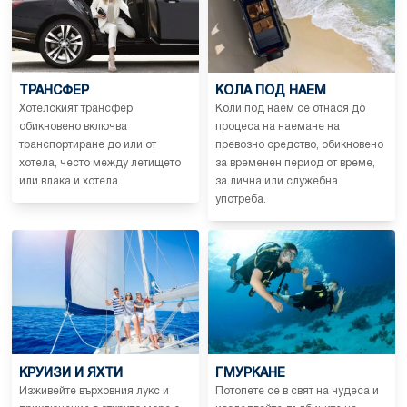
ТРАНСФЕР
КОЛА ПОД НАЕМ
Хотелският трансфер
Коли под наем се отнася до
обикновено включва
процеса на наемане на
транспортиране до или от
превозно средство, обикновено
хотела, често между летището
за временен период от време,
или влака и хотела.
за лична или служебна
употреба.
КРУИЗИ И ЯХТИ
ГМУРКАНЕ
Изживейте върховния лукс и
Потопете се в свят на чудеса и