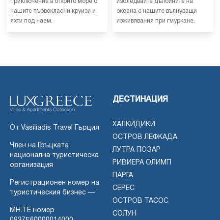
приключение в открито море с
изследвайте дълбините на
нашите първокласни круизи и
океана с нашите вълнуващи
яхти под наем.
изживявания при гмуркане.
ДЕСТИНАЦИЯ
ХАЛКИДИКИ
От Vasiliadis Travel Гърция
ОСТРОВ ЛЕФКАДА
Член на Гръцката
ЛУТРА ПОЗАР
национална туристическа
РИВИЕРА ОЛИМП
организация
ПАРГА
Регистрационен номер на
СЕРЕС
туристическия бизнес —
ОСТРОВ ТАСОС
MH.TE номер
СОЛУН