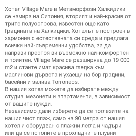
Хотел Village Mare в Метаморфози Халкидики
се намира на Ситония, вторият и най-красив от
трите полуострова, известен още като
Градината на Халкидики. Хотелът е построен в
хармония с естествената си среда и предлага
всички най-съвременни удобства, за да
направи престоя ви възможно най-комфортен
и приятен. Village Mare се разширява до 19 000
m2 и стаите имат красива гледка към
маслинови дървета и ухаещи на бор градини,
басейни и залива Torroneos.
В нашия хотел можете да избирате между
студиа, мезонети и апартаменти, в зависимост
от вашите нужди.
Независимо дали изберете да се поглезите на
нашия чист плаж, само на 90 метра от нашия
хотел и оборудван с плажни легла и чадъри,
или да се потопите в прохладните плувни