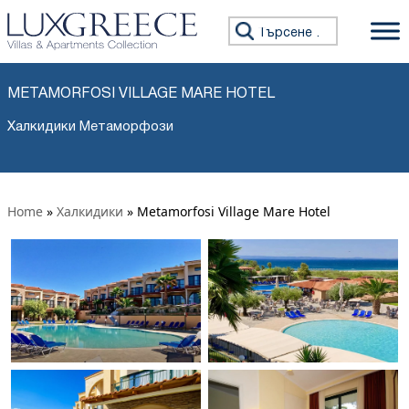
Търсене за:
METAMORFOSI VILLAGE MARE HOTEL
Халкидики Метаморфози
Home
»
Халкидики
»
Metamorfosi Village Mare Hotel