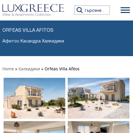
Търсене за:
ORFEAS VILLA AFITOS
Афитос Касандра Халкидики
Home
»
Халкидики
»
Orfeas Villa Afitos