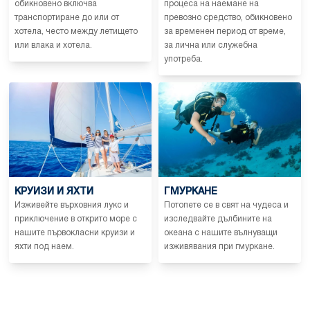
обикновено включва
процеса на наемане на
транспортиране до или от
превозно средство, обикновено
хотела, често между летището
за временен период от време,
или влака и хотела.
за лична или служебна
употреба.
КРУИЗИ И ЯХТИ
ГМУРКАНЕ
Изживейте върховния лукс и
Потопете се в свят на чудеса и
приключение в открито море с
изследвайте дълбините на
нашите първокласни круизи и
океана с нашите вълнуващи
яхти под наем.
изживявания при гмуркане.