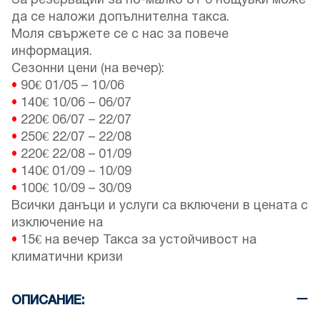
За резервации за по-малко от 6 нощувки може
да се наложи допълнителна такса.
Моля свържете се с нас за повече
информация.
Сезонни цени (на вечер):
•
90€
01/05
–
10/06
•
140€
10/06
–
06/07
•
220€
06/07
–
22/07
•
250€
22/07
–
22/08
•
220€
22/08
–
01/09
•
140€
01/09
–
10/09
•
100€
10/09
–
30/09
Всички данъци и услуги са включени в цената с
изключение на
•
15€ на вечер Такса за устойчивост на
климатични кризи
ОПИСАНИЕ: