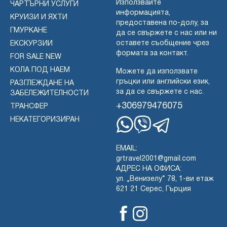
Използвайте
ЧАРТЪРНИ УСЛУГИ
информацията,
КРУИЗИ И ЯХТИ
предоставена по-долу, за
ГМУРКАНЕ
да се свържете с нас или ни
оставете съобщение чрез
ЕКСКУРЗИИ
формата за контакт.
FOR SALE NEW
КОЛА ПОД НАЕМ
Можете да използвате
гръцки или английски език,
РАЗГЛЕЖДАНЕ НА
за да се свържете с нас.
ЗАБЕЛЕЖИТЕЛНОСТИ
+306979476075
ТРАНСФЕР
НЕКАТЕГОРИЗИРАН
Whatsapp
Viber
Telegram
EMAIL:
grtravel2001@gmail.com
АДРЕС НА ОФИСА:
ул. „Венизелу“ 78, 1-ви етаж
621 21 Серес, Гърция