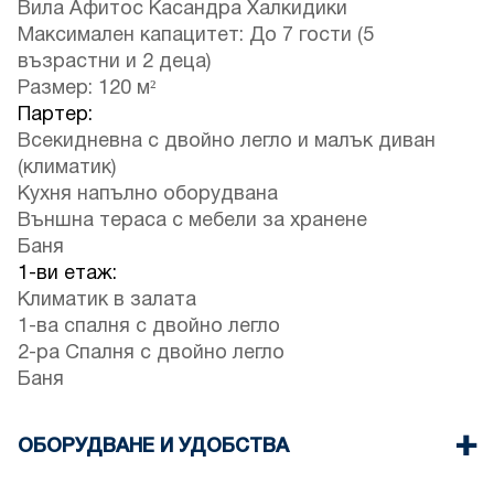
Вила Афитос Касандра Халкидики
Максимален капацитет: До 7 гости (5
възрастни и 2 деца)
Размер: 120 м²
Партер:
Всекидневна с двойно легло и малък диван
(климатик)
Кухня напълно оборудвана
Външна тераса с мебели за хранене
Баня
1-ви етаж:
Климатик в залата
1-ва спалня с двойно легло
2-ра Спалня с двойно легло
Баня
ОБОРУДВАНЕ И УДОБСТВА
Осигурени са спално бельо и кърпи