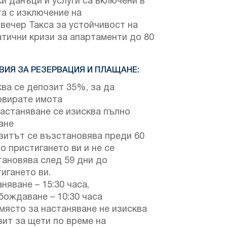
и данъци и услуги са включени в
а с изключение на
вечер Такса за устойчивост на
тични кризи за апартаменти до 80
ВИЯ ЗА РЕЗЕРВАЦИЯ И ПЛАЩАНЕ:
ва се депозит 35%, за да
рвирате имота
астаняване се изисква пълно
ане
зитът се възстановява преди 60
о пристигането ви и не се
тановява след 59 дни до
игането ви.
няване – 15:30 часа,
бождаване – 10:30 часа
място за настаняване не изисква
ит за щети по време на