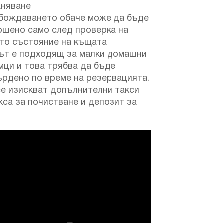
аняване
бождаването обаче може да бъде
ршено само след проверка на
то състояние на къщата
ът е подходящ за малки домашни
мци и това трябва да бъде
ърдено по време на резервацията.
се изискват допълнителни такси
кса за почистване и депозит за
)