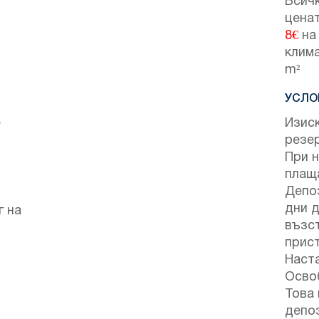
Всичк
ценат
8€
на 
клима
m²
УСЛО
е
Изиск
резе
При н
плащ
Депо
дни д
г на
възс
прист
Наста
Осво
Това 
депоз