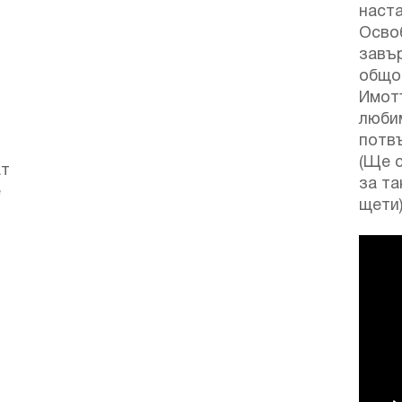
наст
Осво
завъ
общо
Имот
люби
потв
(Ще 
ат
за та
е
щети