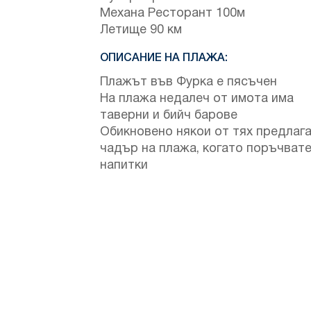
Механа Ресторант 100м
Летище 90 км
ОПИСАНИЕ НА ПЛАЖА:
Плажът във Фурка е пясъчен
На плажа недалеч от имота има
таверни и бийч барове
Обикновено някои от тях предлаг
чадър на плажа, когато поръчват
напитки