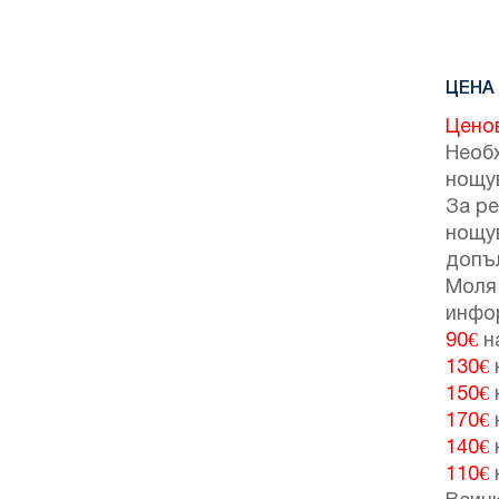
ЦЕНА 
Цено
Необ
нощу
За ре
нощу
н
допъ
Моля 
инфо
90€
н
130€
150€
170€
140€
110€