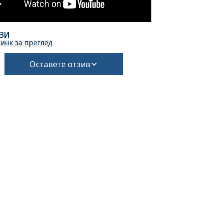
ВИ
инк за преглед
Оставете отзив