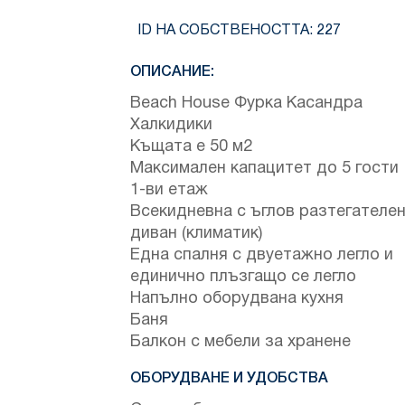
ID НА СОБСТВЕНОСТТА:
227
ОПИСАНИЕ:
Beach House Фурка Касандра
Халкидики
Къщата е 50 м2
Максимален капацитет до 5 гости
1-ви етаж
Всекидневна с ъглов разтегателе
диван (климатик)
Една спалня с двуетажно легло и
единично плъзгащо се легло
Напълно оборудвана кухня
Баня
Балкон с мебели за хранене
ОБОРУДВАНЕ И УДОБСТВА