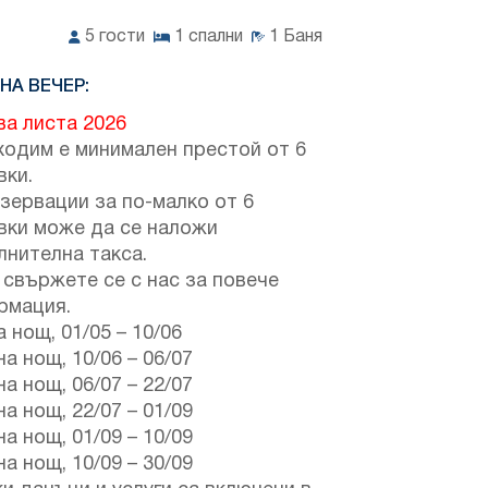
5
гости
1
спални
1
Баня
НА ВЕЧЕР:
ва листа 2026
ходим е минимален престой от 6
вки.
зервации за по-малко от 6
вки може да се наложи
лнителна такса.
свържете се с нас за повече
рмация.
а нощ,
01/05
–
10/06
на нощ,
10/06
–
06/07
на нощ,
06/07
–
22/07
на нощ,
22/07
–
01/09
на нощ,
01/09
–
10/09
на нощ,
10/09
–
30/09