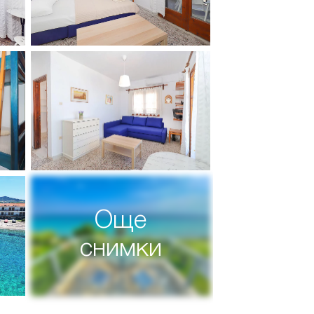
Още
снимки