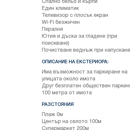
Спално бельо и кърпи
Един климатик
Телевизор с плосък екран
Wi-Fi безжичен
Пералня
Ютия и дъска за гладене (при
поискване)
Почистване веднъж при напускан
ОПИСАНИЕ НА ЕКСТЕРИОРА:
Има възможност за паркиране на
улицата около имота
Друг безплатен обществен паркин
100 метра от имота
РАЗСТОЯНИЯ
Плаж 0м
Център на селото 100м
Супермаркет 200м