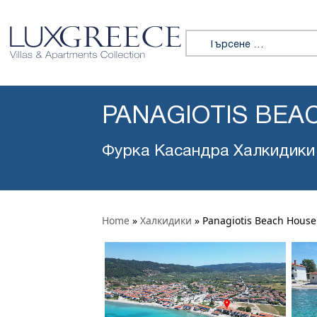
Търсене за:
PANAGIOTIS BEA
Фурка Касандра Халкидики
Home
»
Халкидики
»
Panagiotis Beach House