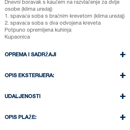
Dnevni boravak s kaučem na razvlačenje za dvije
osobe (klima uređaj)
1. spavaća soba s bračnim krevetom (klima uređaj)
2. spavaća soba s dva odvojena kreveta
Potpuno opremljena kuhinja
Kupaonica
OPREMA I SADRŽAJI
Posteljina i ručnici
Dva klima uređaja
OPIS EKSTERIJERA:
TV s ravnim ekranom
Bežični Wi-Fi
Jedno parkirno mjesto dostupno za goste kuće
Perilica za rublje
Još jedno besplatno javno parkiralište dostupno je
UDALJENOSTI
Glačalo i daska za glačanje
100 metara od objekta.
Jedno čišćenje prilikom odjave
Plaža 50 m
Centar sela 0 m
OPIS PLAŽE:
Supermarket 250 m
Taverna 50 m
Plaža u Polychronu je pješčana