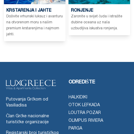
KRSTARENJA I JAHTE
RONJENJE
Doživite vrhunski luksuz i avanturu
Zaronite u svijet čuda i istražite
na otvorenom moru s našim
dubine oceana uz naša
premium krstarenjima i najmom
uzbudljiva iskustva ronjenja.
jahti.
ODREDIŠTE
HALKIDIKI
Putovanja Grčkom od
OTOK LEFKADA
Vasiliadisa
LOUTRA POZAR
Član Grčke nacionalne
OLIMPUS RIVIERA
turističke organizacije
PARGA
Registarski broj turističkog