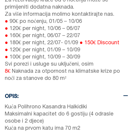
Za rezervacije kraće od 6 noćenja može se
primijeniti dodatna naknada.
Za više informacija molimo kontaktirajte nas.
●
90€ po noćenju,
01/05
–
10/06
●
120€ per night,
10/06
–
06/07
●
160€ per night,
06/07
–
22/07
●
180€ per night,
22/07
-
01/09
●
150€ Discount
●
120€ per night,
01/09
–
10/09
●
100€ per night,
10/09
–
30/09
Svi porezi i usluge su uključeni, osim
8€
Naknada za otpornost na klimatske krize po
noći za stanove do 80 m²
OPIS:
Kuća Polihrono Kasandra Halkidiki
Maksimalni kapacitet do 6 gostiju (4 odrasle
osobe i 2 djece)
Kuća na prvom katu ima 70 m2