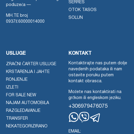
SERRES
poduzeća —
OTOK TASOS
MH.TE broj
SOLUN
0937Ε60000014000
USLUGE
KONTAKT
Kontaktirajte nas putem dolje
ZRAČNI ČARTER USLUGE
navedenih podataka ili nam
KRSTARENJA I JAHTE
ostavite poruku putem
RONJENJE
kontakt obrasca.
IZLETI
Možete nas kontaktirati na
FOR SALE NEW
grčkom ili engleskom jeziku.
NAJAM AUTOMOBILA
+306979476075
RAZGLEDAVANJE
TRANSFER
Whatsapp
Viber
Telegram
NEKATEGORIZIRANO
EMAIL: