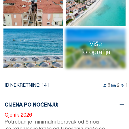
Više
fotografija
ID NEKRETNINE:
141
6
2
1
CIJENA PO NOĆENJU:
Cjenik 2026
Potreban je minimalni boravak od 6 noći.