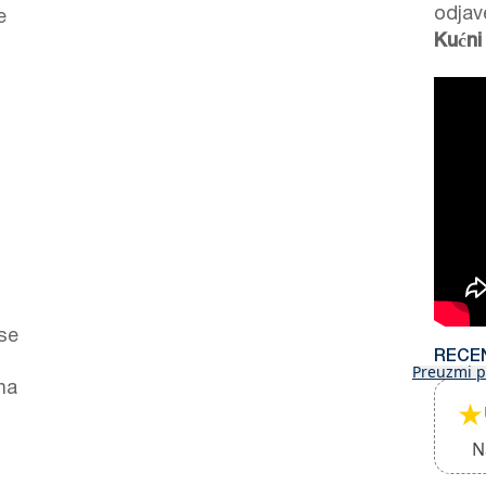
odjav
e
Kućni
 se
RECE
Preuzmi p
na
★
N