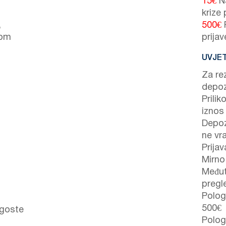
15€
Na
krize
,
500€
P
com
prijav
UVJET
Za re
depoz
Prilik
iznos
Depoz
ne vr
Prijav
Mirno
Međut
pregl
Polog 
500€
 goste
Polog 