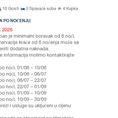
10
Gosti
3
Spavaće sobe
4
Kupka
A PO NOĆENJU:
k 2026
ban je minimalni boravak od 6 noći.
zervacije kraće od 6 noćenja može se
jeniti dodatna naknada.
še informacija molimo kontaktirajte
po noći,
01/06
–
10/06
po noći,
10/06
–
06/07
po noći,
06/07
–
22/07
po noći,
22/07
–
01/09
po noći,
01/09
–
10/09
po noći,
10/09
–
30/09
rezi i usluge su uključeni u cijenu