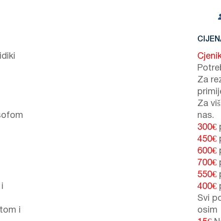
CIJEN
diki
Cjeni
Potre
Za re
primi
Za vi
 sofom
nas.
300€
450€
600€
700€
550€
i
400€
Svi po
tom i
osim