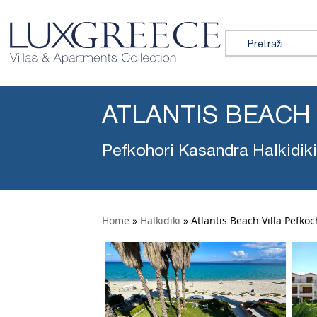
Tražiti:
ATLANTIS BEACH
Pefkohori Kasandra Halkidiki
Home
»
Halkidiki
»
Atlantis Beach Villa Pefkoc