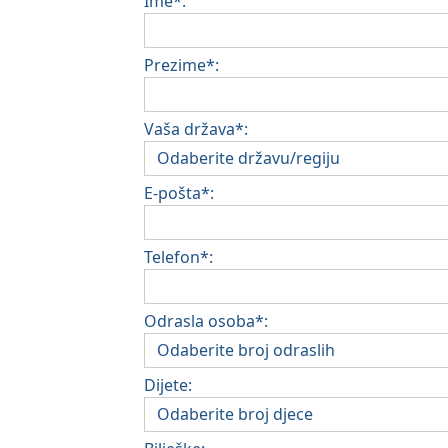
Ime*:
Prezime*:
Vaša država*:
E-pošta*:
Telefon*:
Odrasla osoba*:
Dijete: