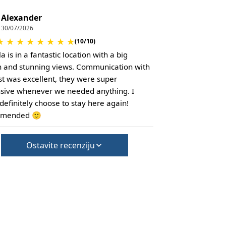
Alexander
30/07/2026
★
★
★
★
★
★
★
★
(10/10)
la is in a fantastic location with a big
 and stunning views. Communication with
st was excellent, they were super
sive whenever we needed anything. I
definitely choose to stay here again!
mended 🙂
Ostavite recenziju