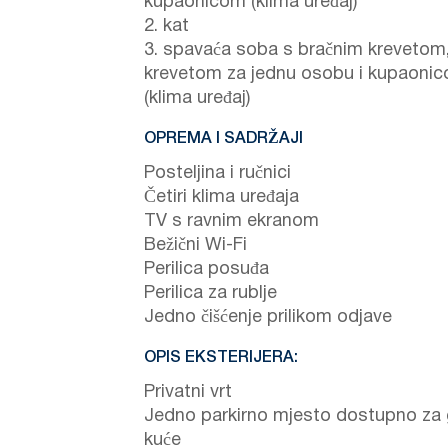
kupaonicom (klima uređaj)
2. kat
3. spavaća soba s bračnim krevetom
krevetom za jednu osobu i kupaoni
(klima uređaj)
OPREMA I SADRŽAJI
Posteljina i ručnici
Četiri klima uređaja
TV s ravnim ekranom
Bežični Wi-Fi
Perilica posuđa
Perilica za rublje
Jedno čišćenje prilikom odjave
OPIS EKSTERIJERA:
Privatni vrt
Jedno parkirno mjesto dostupno za
kuće