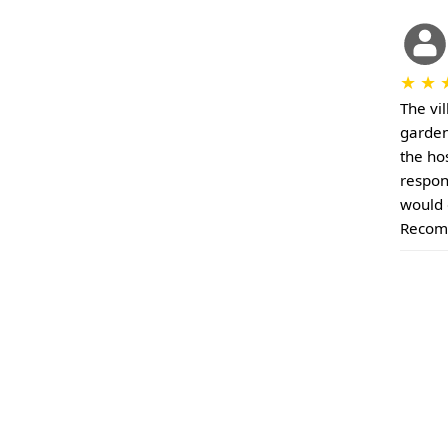
★
★
The vil
garden
the ho
respon
would 
Recom