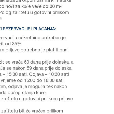
knada za otpornost na klimatske
 po noći za kuće veće od 80 m²
olog za štetu u gotovini prilikom
e
I REZERVACIJE I PLAĆANJA:
zervaciju nekretnine potreban je
it od 35%
om prijave potrebno je platiti puni
it se vraća 60 dana prije dolaska, a
aća se nakon 59 dana prije dolaska.
a – 15:30 sati, Odjava – 10:30 sati
 vrijeme od 15:00 do 18:00 sati
im, odjava je moguća tek nakon
eda općeg stanja kuće.
za štetu u gotovini prilikom prijave
za štetu bit će vraćen prilikom