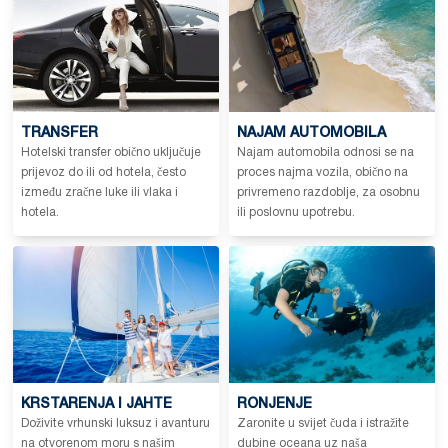
TRANSFER
NAJAM AUTOMOBILA
Hotelski transfer obično uključuje
Najam automobila odnosi se na
prijevoz do ili od hotela, često
proces najma vozila, obično na
između zračne luke ili vlaka i
privremeno razdoblje, za osobnu
hotela.
ili poslovnu upotrebu.
KRSTARENJA I JAHTE
RONJENJE
Doživite vrhunski luksuz i avanturu
Zaronite u svijet čuda i istražite
na otvorenom moru s našim
dubine oceana uz naša