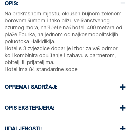
OPIS:
Na prekrasnom mjestu, okružen bujnom zelenom
borovom šumom i tako blizu veličanstvenog
azurnog mora, naći ćete naš hotel, 400 metara od
plaže Fourka, na jednom od najkosmopolitskijih
poluotoka Halkidikija.
Hotel s 3 zvjezdice dobar je izbor za vaš odmor
koji kombinira opuštanje i zabavu s partnerom,
obitelji ili prijateljima.
Hotel ima 84 standardne sobe
OPREMA I SADRŽAJI:
Posteljina i ručnici
Klimatizacija
OPIS EKSTERIJERA:
TV i Wi-Fi
Čišćenje sobe svaka 3 dana
Privatni bazen i vrt
Paket koji nudimo kao hotel je All Inclusive.
Parkirna mjesta dostupna gostima hotela
UDALJENOSTI: