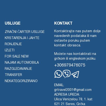
USLUGE
KONTAKT
Kontaktirajte nas putem dolje
ZRAČNI ČARTER USLUGE
navedenih podataka ili nam
KRSTARENJA I JAHTE
ostavite poruku putem
RONJENJE
kontakt obrasca.
IZLETI
Možete nas kontaktirati na
FOR SALE NEW
grčkom ili engleskom jeziku.
NAJAM AUTOMOBILA
+306979476075
RAZGLEDAVANJE
TRANSFER
Whatsapp
Viber
Telegram
NEKATEGORIZIRANO
EMAIL:
grtravel2001@gmail.com
ADRESA UREDA:
Ulica Venizelou 78, 1. kat
621 21 Seres, Grčka