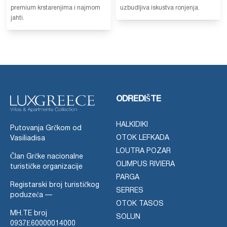
premium krstarenjima i najmom
uzbudljiva iskustva ronjenja.
jahti.
ODREDIŠTE
HALKIDIKI
Putovanja Grčkom od
OTOK LEFKADA
Vasiliadisa
LOUTRA POZAR
Član Grčke nacionalne
OLIMPUS RIVIERA
turističke organizacije
PARGA
Registarski broj turističkog
SERRES
poduzeća —
OTOK TASOS
MH.TE broj
SOLUN
0937Ε60000014000