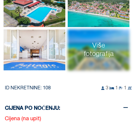
Više
fotografija
ID NEKRETNINE:
108
3
1
1
CIJENA PO NOĆENJU:
Cijena (na upit)