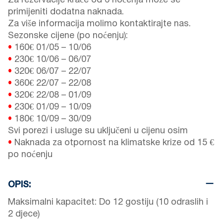
Za rezervacije kraće od 6 noćenja može se
primijeniti dodatna naknada.
Za više informacija molimo kontaktirajte nas.
Sezonske cijene (po noćenju):
•
160€
01/05
–
10/06
•
230€
10/06
–
06/07
•
320€
06/07
–
22/07
•
360€
22/07
–
22/08
•
320€
22/08
–
01/09
•
230€
01/09
–
10/09
•
180€
10/09
–
30/09
Svi porezi i usluge su uključeni u cijenu osim
•
Naknada za otpornost na klimatske krize od 15 €
po noćenju
OPIS:
Maksimalni kapacitet: Do 12 gostiju (10 odraslih i
2 djece)