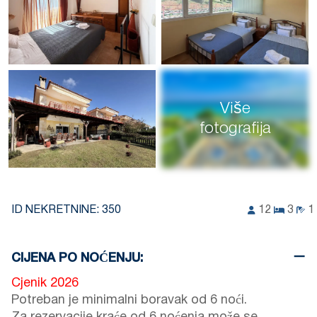
Više
fotografija
ID NEKRETNINE:
350
12
3
1
CIJENA PO NOĆENJU:
Cjenik 2026
Potreban je minimalni boravak od 6 noći.