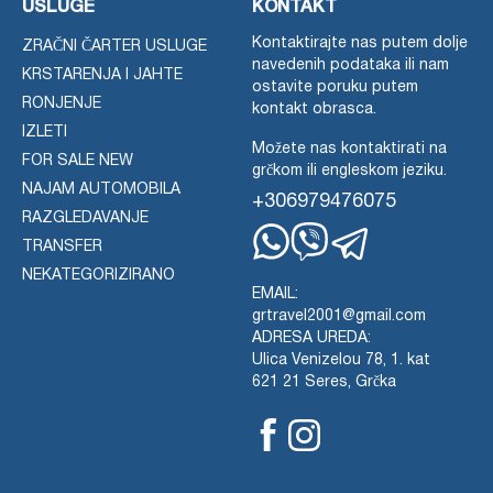
USLUGE
KONTAKT
Kontaktirajte nas putem dolje
ZRAČNI ČARTER USLUGE
navedenih podataka ili nam
KRSTARENJA I JAHTE
ostavite poruku putem
RONJENJE
kontakt obrasca.
IZLETI
Možete nas kontaktirati na
FOR SALE NEW
grčkom ili engleskom jeziku.
NAJAM AUTOMOBILA
+306979476075
RAZGLEDAVANJE
TRANSFER
Whatsapp
Viber
Telegram
NEKATEGORIZIRANO
EMAIL:
grtravel2001@gmail.com
ADRESA UREDA:
Ulica Venizelou 78, 1. kat
621 21 Seres, Grčka
Facebook
Instagram