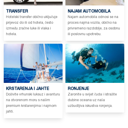
TRANSFER
NAJAM AUTOMOBILA
Hotelski transfer obično uključuje
Najam automobila odnosi se na
prijevoz do ili od hotela, često
proces najma vozila, obično na
između zračne luke ili vlaka i
privremeno razdoblje, za osobnu
hotela.
ili poslovnu upotrebu.
KRSTARENJA I JAHTE
RONJENJE
Doživite vrhunski luksuz i avanturu
Zaronite u svijet čuda i istražite
na otvorenom moru s našim
dubine oceana uz naša
premium krstarenjima i najmom
uzbudljiva iskustva ronjenja.
jahti.