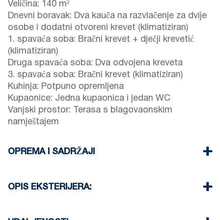
Veličina: 140 m²
Dnevni boravak: Dva kauča na razvlačenje za dvije
osobe i dodatni otvoreni krevet (klimatiziran)
1. spavaća soba: Bračni krevet + dječji krevetić
(klimatiziran)
Druga spavaća soba: Dva odvojena kreveta
3. spavaća soba: Bračni krevet (klimatiziran)
Kuhinja: Potpuno opremljena
Kupaonice: Jedna kupaonica i jedan WC
Vanjski prostor: Terasa s blagovaonskim
namještajem
OPREMA I SADRŽAJI
Posteljina i ručnici su osigurani
Tri klima uređaja
OPIS EKSTERIJERA:
TV ravnog ekrana
Wi-Fi / bežični internet
Privatni vrt s roštiljem dostupan je na zahtjev.
Perilica posuđa
Parkiranje: Jedno namjensko mjesto za goste