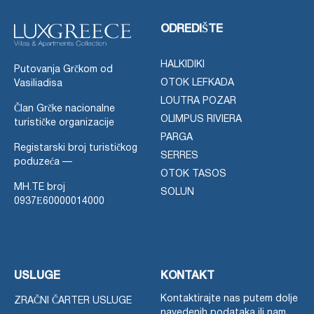
ODREDIŠTE
HALKIDIKI
Putovanja Grčkom od
OTOK LEFKADA
Vasiliadisa
LOUTRA POZAR
Član Grčke nacionalne
OLIMPUS RIVIERA
turističke organizacije
PARGA
Registarski broj turističkog
SERRES
poduzeća —
OTOK TASOS
MH.TE broj
SOLUN
0937Ε60000014000
USLUGE
KONTAKT
Kontaktirajte nas putem dolje
ZRAČNI ČARTER USLUGE
navedenih podataka ili nam