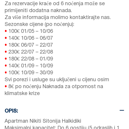
Za rezervacije kraće od 6 noćenja može se
primijeniti dodatna naknada.
Za više informacija molimo kontaktirajte nas.
Sezonske cijene (po noćenju):
•
100€
01/05
–
10/06
•
140€
10/06
–
06/07
•
180€
06/07
–
22/07
•
230€
22/07
–
22/08
•
180€
22/08
–
01/09
•
140€
01/09
–
10/09
•
100€
10/09
–
30/09
Svi porezi i usluge su uključeni u cijenu osim
•
8€ po noćenju Naknada za otpornost na
klimatske krize
OPIS:
Apartman Nikiti Sitonija Halkidiki
Maksimalni kapacitet: Do 6 gostiju (5 odraslih i 1