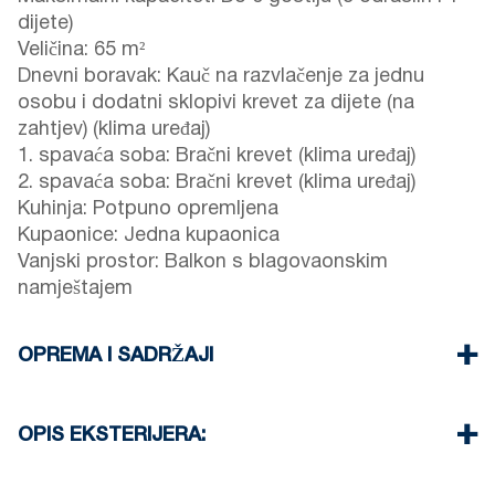
dijete)
Veličina: 65 m²
Dnevni boravak: Kauč na razvlačenje za jednu
osobu i dodatni sklopivi krevet za dijete (na
zahtjev) (klima uređaj)
1. spavaća soba: Bračni krevet (klima uređaj)
2. spavaća soba: Bračni krevet (klima uređaj)
Kuhinja: Potpuno opremljena
Kupaonice: Jedna kupaonica
Vanjski prostor: Balkon s blagovaonskim
namještajem
OPREMA I SADRŽAJI
Posteljina i ručnici su osigurani
Tri klima uređaja
OPIS EKSTERIJERA:
TV ravnog ekrana
Wi-Fi / bežični internet
Parkiranje: Jedno namjensko mjesto za goste