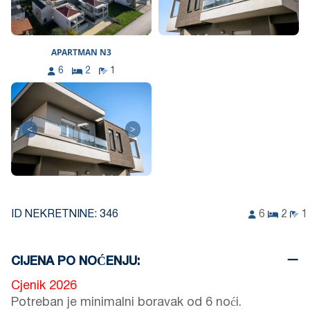
APARTMAN N3
6
2
1
<
>
ID NEKRETNINE:
346
6
2
1
CIJENA PO NOĆENJU:
Cjenik 2026
Potreban je minimalni boravak od 6 noći.