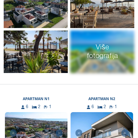
Više
fotografija
APARTMAN N1
APARTMAN N2
6
2
1
6
2
1
<
>
<
>