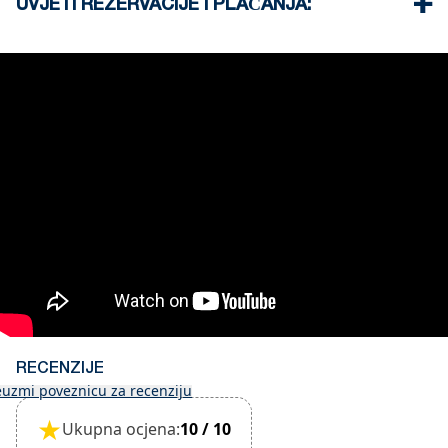
UVJETI REZERVACIJE I PLAĆANJA:
beach barovi.
Za rezervaciju nekretnine potreban je depozit od
35%
Prilikom prijave potrebno je platiti puni iznos
Depozit se vraća 60 dana prije dolaska, a ne vraća
se nakon 59 dana prije dolaska.
Prijava – 15:30 sati, Odjava – 10:30 sati
Ovaj objekt ne zahtijeva polog za slučaj štete
prilikom prijave.
Međutim, odjava je moguća tek nakon pregleda
općeg stanja kuće.
Objekt je pogodan za male kućne ljubimce i
potrebno ga je potvrditi prilikom rezervacije.
(Potrebno je dodatno naplatiti čišćenje i polog za
štetu)
RECENZIJE
euzmi poveznicu za recenziju
★
Ukupna ocjena:
10 / 10