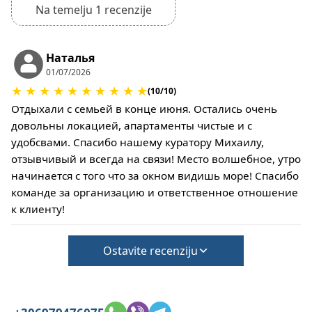
Na temelju 1 recenzije
Наталья
01/07/2026
★
★
★
★
★
★
★
★
★
★
(10/10)
Отдыхали с семьей в конце июня. Остались очень
довольны локацией, апартаменты чистые и с
удобсвами. Спасибо нашему куратору Михаилу,
отзывчивый и всегда на связи! Место волшебное, утро
начинается с того что за окном видишь море! Спасибо
команде за организацию и ответственное отношение
к клиенту!
Ostavite recenziju