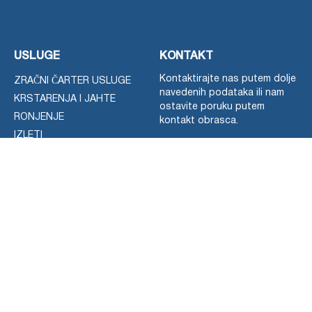
USLUGE
KONTAKT
Kontaktirajte nas putem dolje
ZRAČNI ČARTER USLUGE
navedenih podataka ili nam
KRSTARENJA I JAHTE
ostavite poruku putem
RONJENJE
kontakt obrasca.
IZLETI
Možete nas kontaktirati na
FOR SALE NEW
grčkom ili engleskom jeziku.
NAJAM AUTOMOBILA
+306979476075
RAZGLEDAVANJE
TRANSFER
Whatsapp
Viber
Telegram
NEKATEGORIZIRANO
EMAIL:
grtravel2001@gmail.com
ADRESA UREDA:
Ulica Venizelou 78, 1. kat
621 21 Seres, Grčka