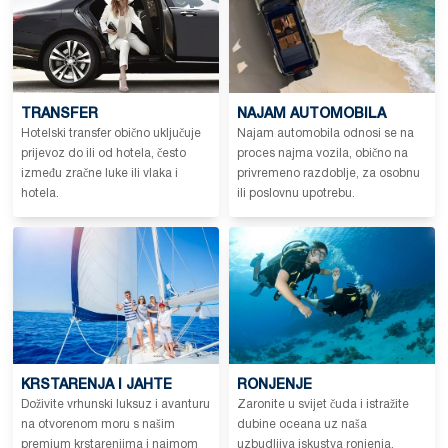
TRANSFER
NAJAM AUTOMOBILA
Hotelski transfer obično uključuje
Najam automobila odnosi se na
prijevoz do ili od hotela, često
proces najma vozila, obično na
između zračne luke ili vlaka i
privremeno razdoblje, za osobnu
hotela.
ili poslovnu upotrebu.
KRSTARENJA I JAHTE
RONJENJE
Doživite vrhunski luksuz i avanturu
Zaronite u svijet čuda i istražite
na otvorenom moru s našim
dubine oceana uz naša
premium krstarenjima i najmom
uzbudljiva iskustva ronjenja.