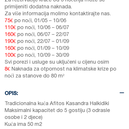
Za rezervacije kraće od 6 noćenja može se
primijeniti dodatna naknada.
Za više informacija molimo kontaktirajte nas.
75€
po noći,
01/05
–
10/06
110€
po noći,
10/06
–
06/07
160€
po noći,
06/07
–
22/07
190€
po noći,
22/07
–
01/09
160€
po noći,
01/09
–
10/09
100€
po noći,
10/09
–
30/09
Svi porezi i usluge su uključeni u cijenu osim
8€
Naknada za otpornost na klimatske krize po
noći za stanove do 80 m²
OPIS:
Tradicionalna kuća Afitos Kasandra Halkidiki
Maksimalni kapacitet do 5 gostiju (3 odrasle
osobe i 2 djece)
Kuća ima 50 m2