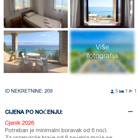
Više
fotografija
ID NEKRETNINE:
209
5
1
1
CIJENA PO NOĆENJU:
Cjenik 2026
Potreban je minimalni boravak od 6 noći.