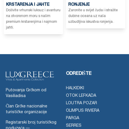
KRSTARENJA I JAHTE
RONJENJE
Doživite vrhunski luksuz i avanturu
Zaronite u svijet čuda i istražite
na otvorenom moru s našim
dubine oceana uz naša
premium krstarenjima i najmom
uzbudljiva iskustva ronjenja.
jahti.
ODREDIŠTE
HALKIDIKI
Putovanja Grčkom od
OTOK LEFKADA
Vasiliadisa
LOUTRA POZAR
Član Grčke nacionalne
OLIMPUS RIVIERA
turističke organizacije
PARGA
Registarski broj turističkog
SERRES
poduzeća —