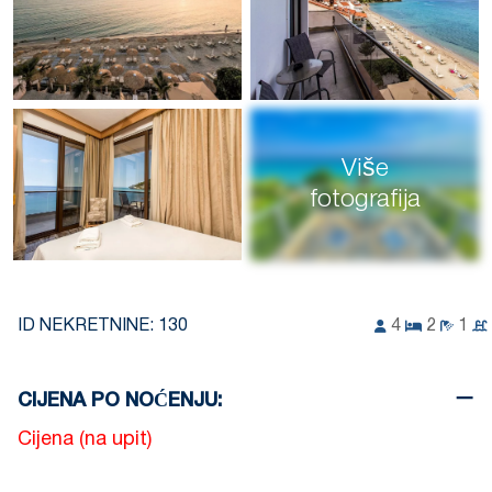
Više
fotografija
ID NEKRETNINE:
130
4
2
1
CIJENA PO NOĆENJU:
Cijena (na upit)