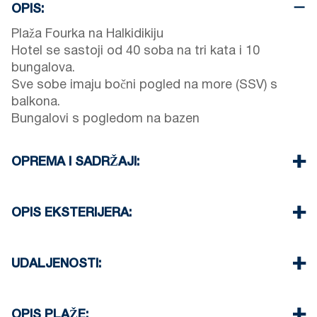
OPIS:
Plaža Fourka na Halkidikiju
Hotel se sastoji od 40 soba na tri kata i 10
bungalova.
Sve sobe imaju bočni pogled na more (SSV) s
balkona.
Bungalovi s pogledom na bazen
OPREMA I SADRŽAJI:
Posteljina i ručnici
Klimatizacija
OPIS EKSTERIJERA:
TV i Wi-Fi
Glačalo i daska za glačanje
Restoran ispred hotela (uz nadoplatu)
Čišćenje sobe svaka 3 dana
Bazen s barom uz bazen za goste hotela
UDALJENOSTI:
(besplatno)
Plaža 0 m
Selo 0 m
OPIS PLAŽE: