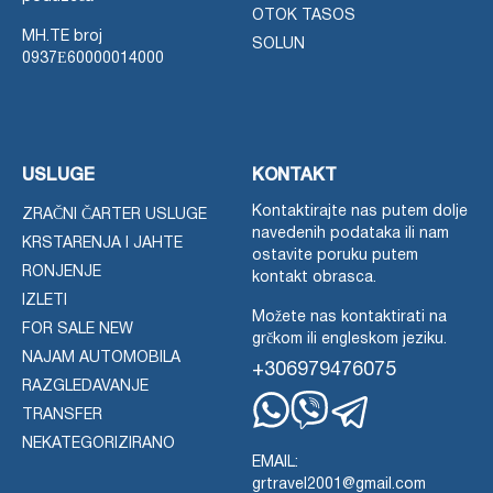
OTOK TASOS
MH.TE broj
SOLUN
0937Ε60000014000
USLUGE
KONTAKT
Kontaktirajte nas putem dolje
ZRAČNI ČARTER USLUGE
navedenih podataka ili nam
KRSTARENJA I JAHTE
ostavite poruku putem
RONJENJE
kontakt obrasca.
IZLETI
Možete nas kontaktirati na
FOR SALE NEW
grčkom ili engleskom jeziku.
NAJAM AUTOMOBILA
+306979476075
RAZGLEDAVANJE
TRANSFER
Whatsapp
Viber
Telegram
NEKATEGORIZIRANO
EMAIL:
grtravel2001@gmail.com