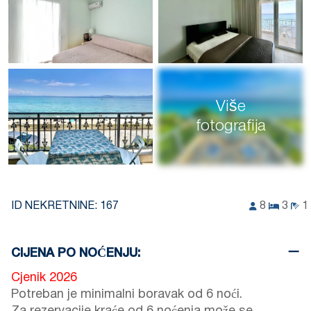
Više
fotografija
ID NEKRETNINE:
167
8
3
1
CIJENA PO NOĆENJU:
Cjenik 2026
Potreban je minimalni boravak od 6 noći.