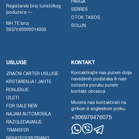
PARGA
Registarski broj turističkog
SERRES
poduzeća —
OTOK TASOS
MH.TE broj
SOLUN
0937Ε60000014000
USLUGE
KONTAKT
Kontaktirajte nas putem dolje
ZRAČNI ČARTER USLUGE
navedenih podataka ili nam
KRSTARENJA I JAHTE
ostavite poruku putem
RONJENJE
kontakt obrasca.
IZLETI
Možete nas kontaktirati na
FOR SALE NEW
grčkom ili engleskom jeziku.
NAJAM AUTOMOBILA
+306979476075
RAZGLEDAVANJE
TRANSFER
Whatsapp
Viber
Telegram
NEKATEGORIZIRANO