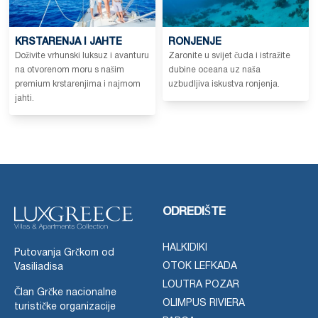
KRSTARENJA I JAHTE
RONJENJE
Doživite vrhunski luksuz i avanturu
Zaronite u svijet čuda i istražite
na otvorenom moru s našim
dubine oceana uz naša
premium krstarenjima i najmom
uzbudljiva iskustva ronjenja.
jahti.
ODREDIŠTE
HALKIDIKI
Putovanja Grčkom od
OTOK LEFKADA
Vasiliadisa
LOUTRA POZAR
Član Grčke nacionalne
OLIMPUS RIVIERA
turističke organizacije