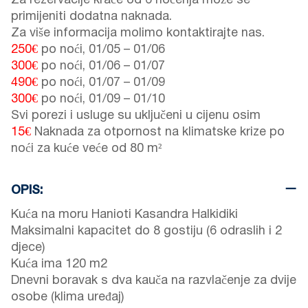
Za rezervacije kraće od 6 noćenja može se
primijeniti dodatna naknada.
Za više informacija molimo kontaktirajte nas.
250€
po noći,
01/05
–
01/06
300€
po noći,
01/06
–
01/07
490€
po noći,
01/07
–
01/09
300€
po noći,
01/09
–
01/10
Svi porezi i usluge su uključeni u cijenu osim
15€
Naknada za otpornost na klimatske krize po
noći za kuće veće od 80 m²
OPIS:
Kuća na moru Hanioti Kasandra Halkidiki
Maksimalni kapacitet do 8 gostiju (6 odraslih i 2
djece)
Kuća ima 120 m2
Dnevni boravak s dva kauča na razvlačenje za dvije
osobe (klima uređaj)