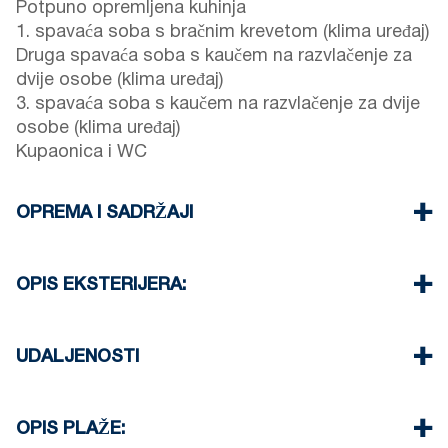
Potpuno opremljena kuhinja
1. spavaća soba s bračnim krevetom (klima uređaj)
Druga spavaća soba s kaučem na razvlačenje za
dvije osobe (klima uređaj)
3. spavaća soba s kaučem na razvlačenje za dvije
osobe (klima uređaj)
Kupaonica i WC
OPREMA I SADRŽAJI
Posteljina i ručnici
Četiri klima uređaja
OPIS EKSTERIJERA:
TV s ravnim ekranom
Bežični Wi-Fi
Privatni vrt (s roštiljem na zahtjev)
Perilica za rublje
Postoji mogućnost parkiranja na ulici oko objekta
UDALJENOSTI
Čišćenje jednom prilikom odjave
(ponekad nema dovoljno mjesta)
Još jedno besplatno javno parkiralište dostupno je
Plaža 0 m
100 metara od objekta.
Centar sela 100 m
OPIS PLAŽE:
Supermarket 300 m