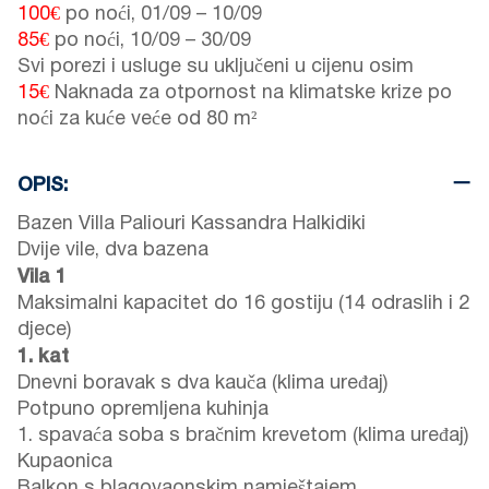
100€
po noći,
01/09
–
10/09
85€
po noći,
10/09
–
30/09
Svi porezi i usluge su uključeni u cijenu osim
15€
Naknada za otpornost na klimatske krize po
noći za kuće veće od 80 m²
OPIS:
Bazen Villa Paliouri Kassandra Halkidiki
Dvije vile, dva bazena
Vila 1
Maksimalni kapacitet do 16 gostiju (14 odraslih i 2
djece)
1. kat
Dnevni boravak s dva kauča (klima uređaj)
Potpuno opremljena kuhinja
1. spavaća soba s bračnim krevetom (klima uređaj)
Kupaonica
Balkon s blagovaonskim namještajem