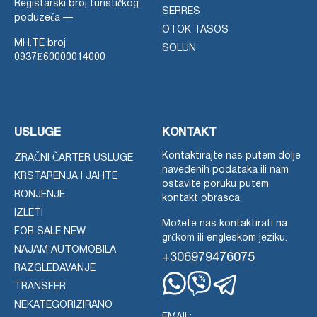
Registarski broj turističkog
SERRES
poduzeća —
OTOK TASOS
MH.TE broj
SOLUN
0937Ε60000014000
USLUGE
KONTAKT
Kontaktirajte nas putem dolje
ZRAČNI ČARTER USLUGE
navedenih podataka ili nam
KRSTARENJA I JAHTE
ostavite poruku putem
RONJENJE
kontakt obrasca.
IZLETI
Možete nas kontaktirati na
FOR SALE NEW
grčkom ili engleskom jeziku.
NAJAM AUTOMOBILA
+306979476075
RAZGLEDAVANJE
TRANSFER
Whatsapp
Viber
Telegram
NEKATEGORIZIRANO