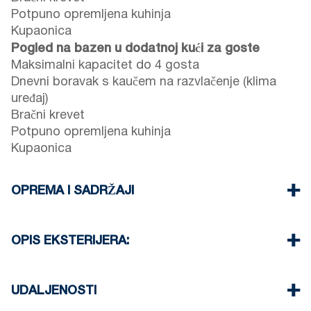
Potpuno opremljena kuhinja
Kupaonica
Pogled na bazen u dodatnoj kući za goste
Maksimalni kapacitet do 4 gosta
Dnevni boravak s kaučem na razvlačenje (klima
uređaj)
Bračni krevet
Potpuno opremljena kuhinja
Kupaonica
OPREMA I SADRŽAJI
Posteljina i ručnici
TV s ravnim ekranom
OPIS EKSTERIJERA:
Bežični Wi-Fi
Perilica posuđa
Privatni bazen za svaku vilu.
Perilica za rublje
Javni vrt s roštiljem (na zahtjev)
UDALJENOSTI
Čišćenje svaka 2 dana
Parkirna mjesta dostupna gostima kuće