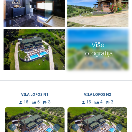
Više
fotografija
VILA LOFOS N1
VILA LOFOS N2
16
5
3
16
4
3
<
>
<
>