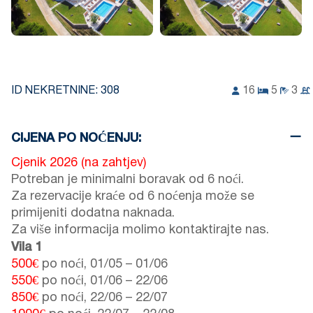
ID NEKRETNINE:
308
16
5
3
CIJENA PO NOĆENJU:
Cjenik 2026 (na zahtjev)
Potreban je minimalni boravak od 6 noći.
Za rezervacije kraće od 6 noćenja može se
primijeniti dodatna naknada.
Za više informacija molimo kontaktirajte nas.
Vila 1
500€
po noći,
01/05
–
01/06
550€
po noći,
01/06
–
22/06
850€
po noći,
22/06
–
22/07