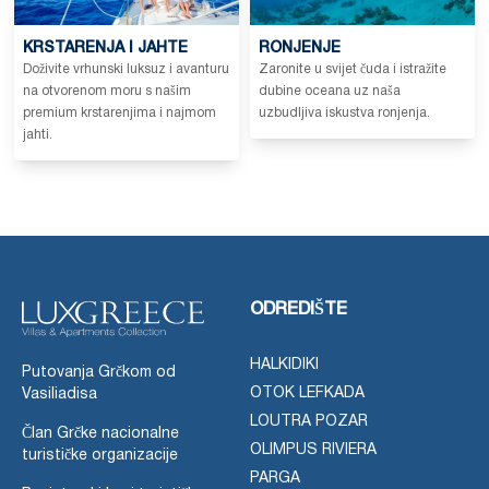
KRSTARENJA I JAHTE
RONJENJE
Doživite vrhunski luksuz i avanturu
Zaronite u svijet čuda i istražite
na otvorenom moru s našim
dubine oceana uz naša
premium krstarenjima i najmom
uzbudljiva iskustva ronjenja.
jahti.
ODREDIŠTE
HALKIDIKI
Putovanja Grčkom od
OTOK LEFKADA
Vasiliadisa
LOUTRA POZAR
Član Grčke nacionalne
OLIMPUS RIVIERA
turističke organizacije
PARGA