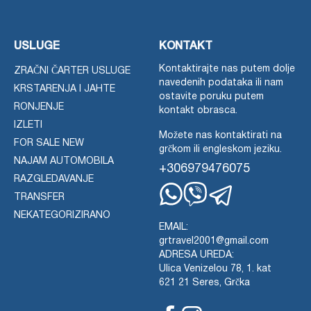
USLUGE
KONTAKT
Kontaktirajte nas putem dolje
ZRAČNI ČARTER USLUGE
navedenih podataka ili nam
KRSTARENJA I JAHTE
ostavite poruku putem
RONJENJE
kontakt obrasca.
IZLETI
Možete nas kontaktirati na
FOR SALE NEW
grčkom ili engleskom jeziku.
NAJAM AUTOMOBILA
+306979476075
RAZGLEDAVANJE
TRANSFER
Whatsapp
Viber
Telegram
NEKATEGORIZIRANO
EMAIL:
grtravel2001@gmail.com
ADRESA UREDA:
Ulica Venizelou 78, 1. kat
621 21 Seres, Grčka