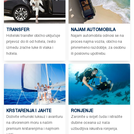
TRANSFER
NAJAM AUTOMOBILA
Hotelski transfer obično uključuje
Najam automobila odnosi se na
prijevoz do ili od hotela, često
proces najma vozila, obično na
između zračne luke ili vlaka i
privremeno razdoblje, za osobnu
hotela.
ili poslovnu upotrebu.
KRSTARENJA I JAHTE
RONJENJE
Doživite vrhunski luksuz i avanturu
Zaronite u svijet čuda i istražite
na otvorenom moru s našim
dubine oceana uz naša
premium krstarenjima i najmom
uzbudljiva iskustva ronjenja.