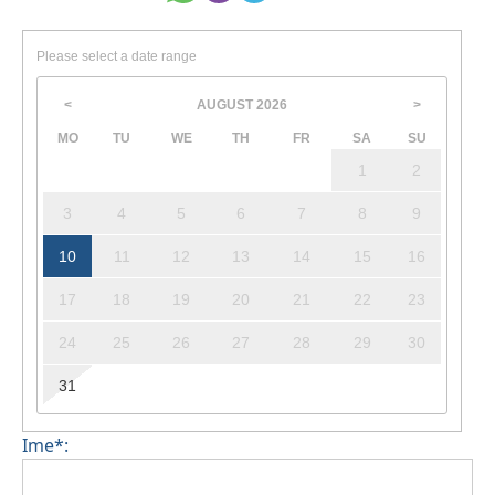
Za kućne ljubimce ili posebne uvjete mogu se
primjenjivati dodatne naknade.
Please select a date range
AUGUST
2026
<
>
MO
TU
WE
TH
FR
SA
SU
1
2
3
4
5
6
7
8
9
10
11
12
13
14
15
16
17
18
19
20
21
22
23
24
25
26
27
28
29
30
31
Ime*: