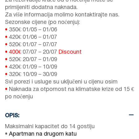
Za rezervacije kraće od 6 noćenja može se
primijeniti dodatna naknada.
Za više informacija molimo kontaktirajte nas.
Sezonske cijene (po noćenju):
•
350€
01/05
–
01/06
•
420€
01/06
–
01/07
•
520€
01/07
–
07/07
•
400€
07/07
–
20/07
Discount
•
520€
20/07
–
01/09
•
420€
01/09
–
10/09
•
320€
10/09
–
30/09
Svi porezi i usluge su uključeni u cijenu osim
•
Naknada za otpornost na klimatske krize od 15 €
po noćenju
OPIS:
Maksimalni kapacitet do 14 gostiju
•
Apartman na drugom katu