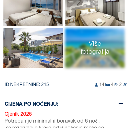
Više
fotografija
ID NEKRETNINE:
215
14
4
2
CIJENA PO NOĆENJU:
Cjenik 2026
Potreban je minimalni boravak od 6 noći.