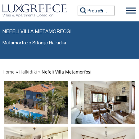
Tražiti:
NEFELI VILLA METAMORFOSI
Metamorfoze Sitonije Halkidiki
Home
»
Halkidiki
»
Nefeli Villa Metamorfosi