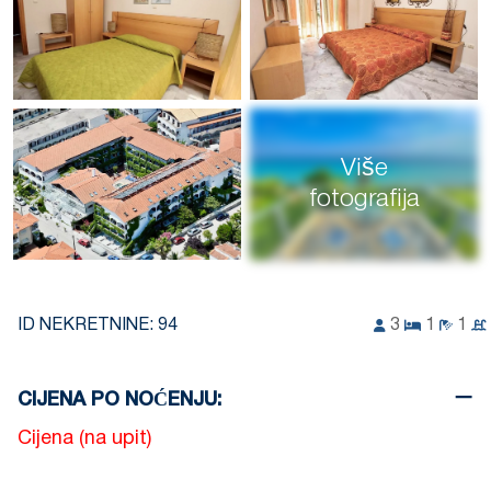
Više
fotografija
ID NEKRETNINE:
94
3
1
1
CIJENA PO NOĆENJU:
Cijena (na upit)