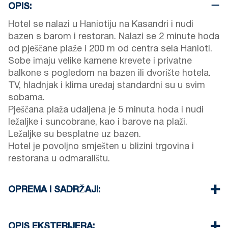
OPIS:
Hotel se nalazi u Haniotiju na Kasandri i nudi
bazen s barom i restoran. Nalazi se 2 minute hoda
od pješčane plaže i 200 m od centra sela Hanioti.
Sobe imaju velike kamene krevete i privatne
balkone s pogledom na bazen ili dvorište hotela.
TV, hladnjak i klima uređaj standardni su u svim
sobama.
Pješčana plaža udaljena je 5 minuta hoda i nudi
ležaljke i suncobrane, kao i barove na plaži.
Ležaljke su besplatne uz bazen.
Hotel je povoljno smješten u blizini trgovina i
restorana u odmaralištu.
OPREMA I SADRŽAJI:
Posteljina i ručnici
Klimatizacija
OPIS EKSTERIJERA: