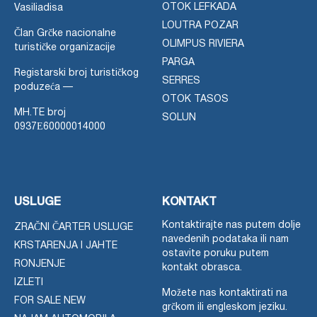
OTOK LEFKADA
Vasiliadisa
LOUTRA POZAR
Član Grčke nacionalne
OLIMPUS RIVIERA
turističke organizacije
PARGA
Registarski broj turističkog
SERRES
poduzeća —
OTOK TASOS
MH.TE broj
SOLUN
0937Ε60000014000
USLUGE
KONTAKT
Kontaktirajte nas putem dolje
ZRAČNI ČARTER USLUGE
navedenih podataka ili nam
KRSTARENJA I JAHTE
ostavite poruku putem
RONJENJE
kontakt obrasca.
IZLETI
Možete nas kontaktirati na
FOR SALE NEW
grčkom ili engleskom jeziku.