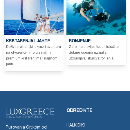
KRSTARENJA I JAHTE
RONJENJE
Doživite vrhunski luksuz i avanturu
Zaronite u svijet čuda i istražite
na otvorenom moru s našim
dubine oceana uz naša
premium krstarenjima i najmom
uzbudljiva iskustva ronjenja.
jahti.
ODREDIŠTE
HALKIDIKI
Putovanja Grčkom od