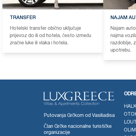
TRANSFER
NAJAM AU
Hotelski transfer obično uključuje
Najam auto
prijevoz do ili od hotela, često između
najma vozil
zračne luke ili vlaka i hotela.
razdoblje, 
upotrebu.
ODRE
HALK
OTO
Putovanja Grčkom od Vasiliadisa
LOU
Član Grčke nacionalne turističke
OLIM
organizacije