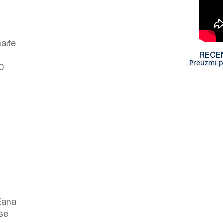
nađe
RECE
Preuzmi p
0
ščana
 se