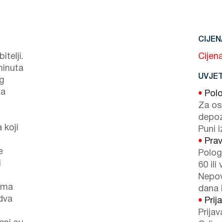
CIJEN
itelji.
Cijena
minuta
UVJET
og
sa
•
Polo
Za os
depoz
 koji
Puni i
•
Prav
e
Polog
i
60 ili
Nepov
vima
dana i
dva
•
Prija
Prijav