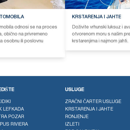
TOMOBILA
KRSTARENJA I JAHTE
mobila odnosi se na proces
Doživite vrhunski luksuz i av
a, obično na privremeno
otvorenom moru s našim pr
za osobnu ili poslovnu
krstarenjima i najmom jahti.
DIŠTE
USLUGE
IDIKI
ZRAČNI ČARTER USLUGE
K LEFKADA
KRSTARENJA I JAHTE
TRA POZAR
RONJENJE
PUS RIVIERA
IZLETI