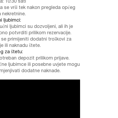
a: 10:30 sati
a se vrši tek nakon pregleda općeg
a nekretnine.
 ljubimci:
ućni ljubimci su dozvoljeni, ali ih je
no potvrditi prilikom rezervacije.
se primijeniti dodatni troškovi za
je ili naknadu štete.
g za štetu:
otreban depozit prilikom prijave.
ćne ljubimce ili posebne uvjete mogu
imjenjivati dodatne naknade.