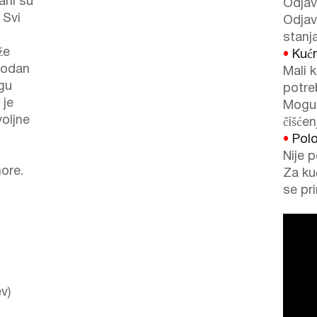
ani su
Odjav
 Svi
Odjav
stanj
že
•
Kućni
godan
Mali k
agu
potreb
 je
Mogu 
voljne
čišćen
•
Polo
Nije p
ore.
Za ku
se pr
v)