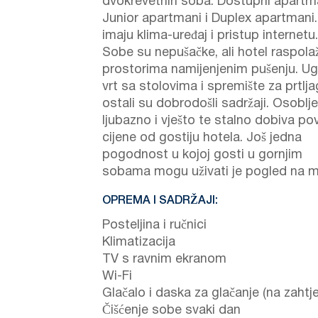
dvokrevetnih soba. Dostupni apartm
Junior apartmani i Duplex apartmani.
imaju klima-uređaj i pristup internetu.
Sobe su nepušačke, ali hotel raspola
prostorima namijenjenim pušenju. U
vrt sa stolovima i spremište za prtlj
ostali su dobrodošli sadržaji. Osoblje
ljubazno i vješto te stalno dobiva po
cijene od gostiju hotela. Još jedna
pogodnost u kojoj gosti u gornjim
sobama mogu uživati je pogled na m
OPREMA I SADRŽAJI:
Posteljina i ručnici
Klimatizacija
TV s ravnim ekranom
Wi-Fi
Glačalo i daska za glačanje (na zahtje
Čišćenje sobe svaki dan