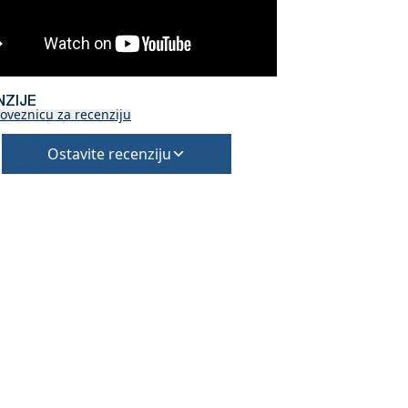
NZIJE
oveznicu za recenziju
Ostavite recenziju