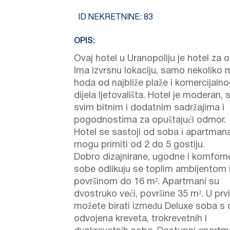
ID NEKRETNINE:
83
OPIS:
Ovaj hotel u Uranopoliju je hotel za ob
Ima izvrsnu lokaciju, samo nekoliko 
hoda od najbliže plaže i komercijaln
dijela ljetovališta. Hotel je moderan, 
svim bitnim i dodatnim sadržajima i
pogodnostima za opuštajući odmor.
Hotel se sastoji od soba i apartmana
mogu primiti od 2 do 5 gostiju.
Dobro dizajnirane, ugodne i komforn
sobe odlikuju se toplim ambijentom 
površinom do 16 m². Apartmani su
dvostruko veći, površine 35 m². U pr
možete birati između Deluxe soba s 
odvojena kreveta, trokrevetnih i