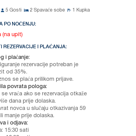
5
Gosti
2
Spavaće sobe
1
Kupka
A PO NOĆENJU:
 (na upit)
I REZERVACIJE I PLAĆANJA:
g i plaćanje:
iguranje rezervacije potreban je
it od 35%.
znos se plaća prilikom prijave.
ila povrata pologa:
 se vraća ako se rezervacija otkaže
 više dana prije dolaska.
rat novca u slučaju otkazivanja 59
li manje prije dolaska.
va i odjava:
a: 15:30 sati