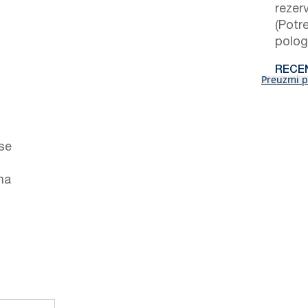
rezerv
(Potre
polog
RECE
Preuzmi p
 se
na