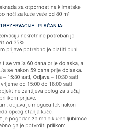
knada za otpornost na klimatske
 po noći za kuće veće od 80 m²
I REZERVACIJE I PLAĆANJA:
zervaciju nekretnine potreban je
it od 35%
om prijave potrebno je platiti puni
it se vraća 60 dana prije dolaska, a
aća se nakon 59 dana prije dolaska.
a – 15:30 sati, Odjava – 10:30 sati
 vrijeme od 15:00 do 18:00 sati
objekt ne zahtijeva polog za slučaj
prilikom prijave.
im, odjava je moguća tek nakon
eda općeg stanja kuće.
t je pogodan za male kućne ljubimce
ebno ga je potvrditi prilikom