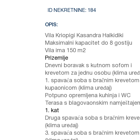
ID NEKRETNINE:
184
OPIS:
Vila Kriopigi Kasandra Halkidiki
Maksimalni kapacitet do 8 gostiju
Vila ima 150 m2
Prizemlje
Dnevni boravak s kutnom sofom i
krevetom za jednu osobu (klima uređ
1. spavaća soba s bračnim krevetom 
kupaonicom (klima uređaj)
Potpuno opremljena kuhinja i WC
Terasa s blagovaonskim namještaje
1. kat
Druga spavaća soba s bračnim krev
(klima uređaj)
3. spavaća soba s bračnim krevetom