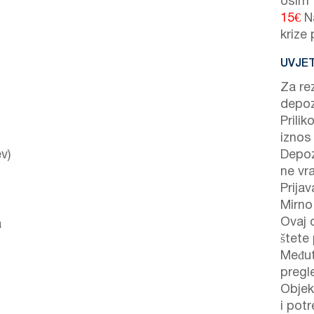
osim
15€
Na
krize
UVJET
Za re
depoz
Prilik
iznos
v)
Depoz
ne vr
Prijav
Mirno
Ovaj 
a
štete 
Međut
pregl
Objek
i potr