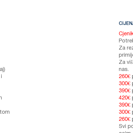
CIJEN
Cjeni
Potre
Za re
primi
Za vi
aj)
nas.
i
260€
300€
390€
m
420€
390€
etom
300€
260€
Svi po