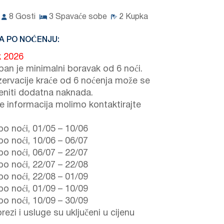
8
Gosti
3
Spavaće sobe
2
Kupka
A PO NOĆENJU:
k 2026
ban je minimalni boravak od 6 noći.
zervacije kraće od 6 noćenja može se
jeniti dodatna naknada.
še informacija molimo kontaktirajte
po noći,
01/05
–
10/06
po noći,
10/06
–
06/07
po noći,
06/07
–
22/07
po noći,
22/07
–
22/08
po noći,
22/08
–
01/09
po noći,
01/09
–
10/09
po noći,
10/09
–
30/09
rezi i usluge su uključeni u cijenu