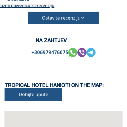
Prilikom prijave potrebno je platiti puni iznos
euzmi poveznicu za recenziju
Depozit se vraća 60 dana prije dolaska, a ne vraća
se nakon 59 dana prije dolaska.
Ostavite recenziju
Prijava – 15:30 sati, Odjava – 10:30 sati
Svi porezi i usluge su uključeni, osim naknade za
smještaj „otpornost na klimatsku krizu 10 € po
NA ZAHTJEV
noćenju“
Objekt je pogodan za male kućne ljubimce i mora
+306979476075
biti potvrđen prilikom rezervacije (potrebni su
dodatni troškovi za čišćenje i polog za štetu)
TROPICAL HOTEL HANIOTI ON THE MAP:
Dobijte upute