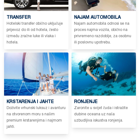
TRANSFER
NAJAM AUTOMOBILA
Hotelski transfer obično uključuje
Najam automobila odnosi se na
prijevoz do ili od hotela, često
proces najma vozila, obično na
između zračne luke ili vlaka i
privremeno razdoblje, za osobnu
hotela.
ili poslovnu upotrebu.
KRSTARENJA I JAHTE
RONJENJE
Doživite vrhunski luksuz i avanturu
Zaronite u svijet čuda i istražite
na otvorenom moru s našim
dubine oceana uz naša
premium krstarenjima i najmom
uzbudljiva iskustva ronjenja.
jahti.