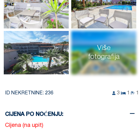
Više
fotografija
ID NEKRETNINE:
236
3
1
1
CIJENA PO NOĆENJU:
Cijena (na upit)