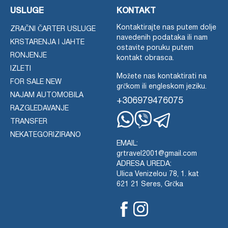
USLUGE
KONTAKT
Kontaktirajte nas putem dolje
ZRAČNI ČARTER USLUGE
navedenih podataka ili nam
KRSTARENJA I JAHTE
ostavite poruku putem
RONJENJE
kontakt obrasca.
IZLETI
Možete nas kontaktirati na
FOR SALE NEW
grčkom ili engleskom jeziku.
NAJAM AUTOMOBILA
+306979476075
RAZGLEDAVANJE
TRANSFER
Whatsapp
Viber
Telegram
NEKATEGORIZIRANO
EMAIL:
grtravel2001@gmail.com
ADRESA UREDA:
Ulica Venizelou 78, 1. kat
621 21 Seres, Grčka
Facebook
Instagram