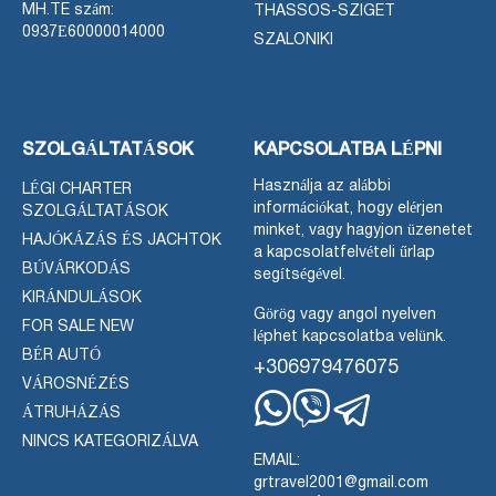
MH.TE szám:
THASSOS-SZIGET
0937Ε60000014000
SZALONIKI
SZOLGÁLTATÁSOK
KAPCSOLATBA LÉPNI
Használja az alábbi
LÉGI CHARTER
információkat, hogy elérjen
SZOLGÁLTATÁSOK
minket, vagy hagyjon üzenetet
HAJÓKÁZÁS ÉS JACHTOK
a kapcsolatfelvételi űrlap
BÚVÁRKODÁS
segítségével.
KIRÁNDULÁSOK
Görög vagy angol nyelven
FOR SALE NEW
léphet kapcsolatba velünk.
BÉR AUTÓ
+306979476075
VÁROSNÉZÉS
ÁTRUHÁZÁS
Whatsapp
Viber
Telegram
NINCS KATEGORIZÁLVA
EMAIL:
grtravel2001@gmail.com