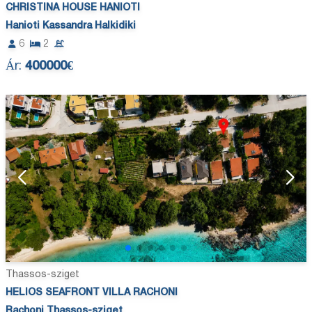
CHRISTINA HOUSE HANIOTI
Hanioti Kassandra Halkidiki
6
2
Ár:
400000€
Thassos-sziget
HELIOS SEAFRONT VILLA RACHONI
Rachoni Thassos-sziget