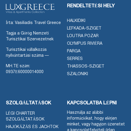
RENDELTETÉSI HELY
HALKIDIKI
Írta: Vasiliadis Travel Greece
LEFKADA-SZIGET
Tagja a Görög Nemzeti
LOUTRA POZAR
Turisztikai Szervezetnek
OLYMPUS RIVIÉRA
Turisztikai vállalkozás
PARGA
nyilvántartási száma —
SERRES
MH.TE szám:
THASSOS-SZIGET
0937Ε60000014000
SZALONIKI
SZOLGÁLTATÁSOK
KAPCSOLATBA LÉPNI
Használja az alábbi
LÉGI CHARTER
információkat, hogy elérjen
SZOLGÁLTATÁSOK
minket, vagy hagyjon üzenetet
HAJÓKÁZÁS ÉS JACHTOK
a kapcsolatfelvételi űrlap