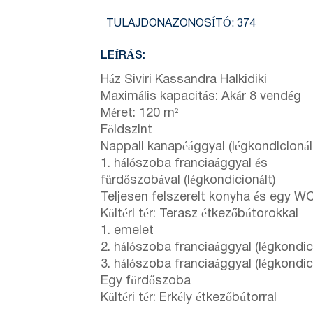
TULAJDONAZONOSÍTÓ:
374
LEÍRÁS:
Ház Siviri Kassandra Halkidiki
Maximális kapacitás: Akár 8 vendég
Méret: 120 m²
Földszint
Nappali kanapéággyal (légkondicionál
1. hálószoba franciaággyal és
fürdőszobával (légkondicionált)
Teljesen felszerelt konyha és egy W
Kültéri tér: Terasz étkezőbútorokkal
1. emelet
2. hálószoba franciaággyal (légkondici
3. hálószoba franciaággyal (légkondici
Egy fürdőszoba
Kültéri tér: Erkély étkezőbútorral