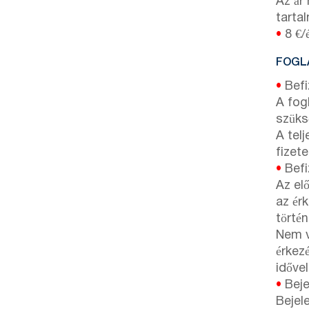
Az ár
tarta
•
8 €/é
FOGLA
•
Befi
A fog
szüks
A tel
fizet
•
Befiz
Az el
az ér
történ
z
Nem v
érkez
idővel
•
Beje
Bejel