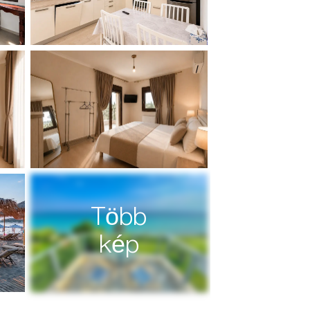
Több
kép