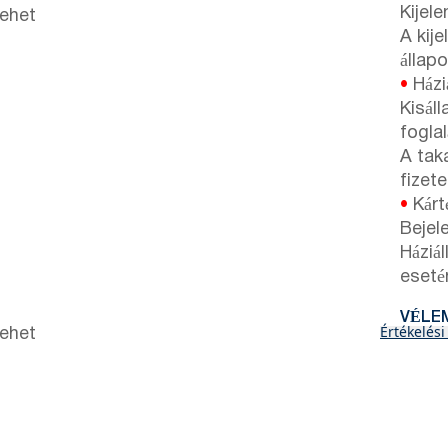
Kijele
lehet
A kij
állapo
•
Háziá
Kisál
foglal
A taka
fizet
•
Kárté
Bejele
Háziál
esetén
VÉLE
Értékelési
lehet