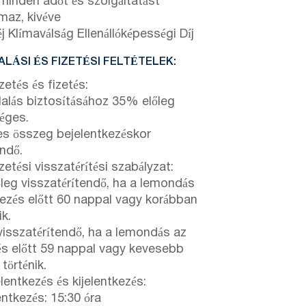
 minden adót és szolgáltatást
lmaz, kivéve
j Klímaválság Ellenállóképességi Díj
LÁSI ÉS FIZETÉSI FELTÉTELEK:
zetés és fizetés:
lalás biztosításához 35% előleg
éges.
jes összeg bejelentkezéskor
endő.
etési visszatérítési szabályzat:
őleg visszatérítendő, ha a lemondás
kezés előtt 60 nappal vagy korábban
ik.
isszatérítendő, ha a lemondás az
és előtt 59 nappal vagy kevesebb
 történik.
lentkezés és kijelentkezés:
entkezés: 15:30 óra