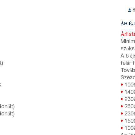
ÁR É
Árlis
Minim
szüks
A 6 é
t)
felár 
Továb
Szezon
C
•
100
•
140
•
230
onált)
•
260
onált)
•
230
•
150
•
100