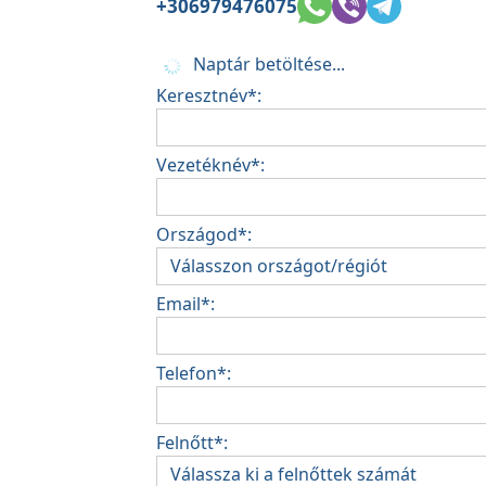
+306979476075
Naptár betöltése...
Keresztnév*:
Vezetéknév*:
Országod*:
Email*:
Telefon*:
Felnőtt*: