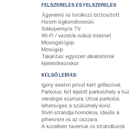
FELSZERELÉS ÉS FELSZERELÉS
Ágynemű és törölköző biztosított
Három légkondicionáló
Síkképernyős TV
Wi-Fi / vezeték nélküli internet
Mosogatógép
Mosógép
Takarítás: egyszeri alkalommal
kijelentkezéskor
KÜLSŐ LEÍRÁS:
Igény esetén privát kert grillezővel.
Parkolás: Két kijelölt parkolóhely a há
vendégei számára. Utcai parkolás
lehetséges a szálláshely körül.
Siviri strandja homokos, ideális a
pihenésre és az úszásra.
A közelben tavernák és strandbárok