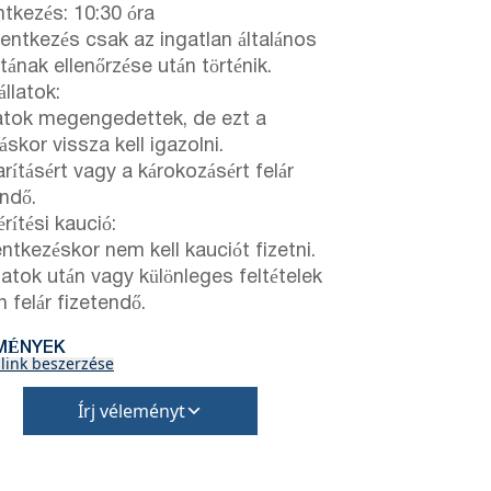
ntkezés: 10:30 óra
elentkezés csak az ingatlan általános
tának ellenőrzése után történik.
llatok:
latok megengedettek, de ezt a
áskor vissza kell igazolni.
rításért vagy a károkozásért felár
endő.
rítési kaució:
ntkezéskor nem kell kauciót fizetni.
latok után vagy különleges feltételek
 felár fizetendő.
MÉNYEK
 link beszerzése
Írj véleményt