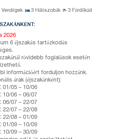
8
Vendégek
3
Hálószobák
3
Fürdőkád
JSZAKÁNKÉNT:
ta 2026
um 6 éjszakás tartózkodás
éges.
jszakánál rövidebb foglalások esetén
fizethető.
bi információért forduljon hozzánk.
ális árak (éjszakánként):
€
01/05
–
10/06
€
10/06
–
06/07
€
06/07
–
22/07
€
22/07
–
22/08
€
22/08
–
01/09
€
01/09
–
10/09
€
10/09
–
30/09