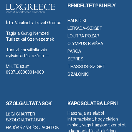
RENDELTETÉSI HELY
HALKIDIKI
Írta: Vasiliadis Travel Greece
LEFKADA-SZIGET
Tagja a Görög Nemzeti
LOUTRA POZAR
Turisztikai Szervezetnek
OLYMPUS RIVIÉRA
Turisztikai vállalkozás
PARGA
nyilvántartási száma —
SERRES
MH.TE szám:
THASSOS-SZIGET
0937Ε60000014000
SZALONIKI
SZOLGÁLTATÁSOK
KAPCSOLATBA LÉPNI
Használja az alábbi
LÉGI CHARTER
információkat, hogy elérjen
SZOLGÁLTATÁSOK
minket, vagy hagyjon üzenetet
HAJÓKÁZÁS ÉS JACHTOK
a kapcsolatfelvételi űrlap