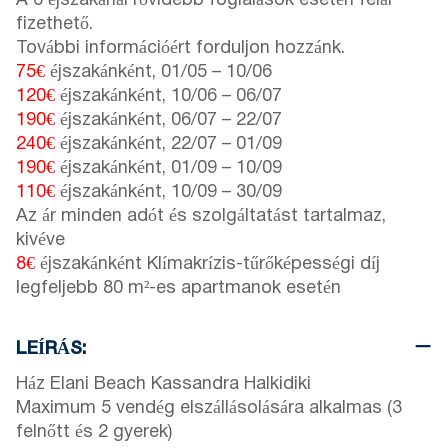
A 6 éjszakánál rövidebb foglalások esetén felár
fizethető.
További információért forduljon hozzánk.
75€
éjszakánként,
01/05
–
10/06
120€
éjszakánként,
10/06
–
06/07
190€
éjszakánként,
06/07
–
22/07
240€
éjszakánként,
22/07
–
01/09
190€
éjszakánként,
01/09
–
10/09
110€
éjszakánként,
10/09
–
30/09
Az ár minden adót és szolgáltatást tartalmaz,
kivéve
8€
éjszakánként Klímakrízis-tűrőképességi díj
legfeljebb 80 m²-es apartmanok esetén
LEÍRÁS:
Ház Elani Beach Kassandra Halkidiki
Maximum 5 vendég elszállásolására alkalmas (3
felnőtt és 2 gyerek)