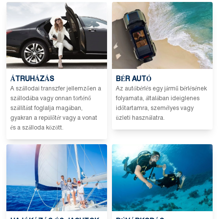
ÁTRUHÁZÁS
BÉR AUTÓ
A szállodai transzfer jellemzően a
Az autóbérlés egy jármű bérlésének
szállodába vagy onnan történő
folyamata, általában ideiglenes
szállítást foglalja magában,
időtartamra, személyes vagy
gyakran a repülőtér vagy a vonat
üzleti használatra.
és a szálloda között.