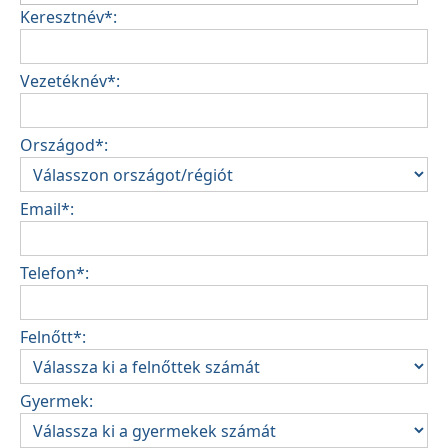
Keresztnév*:
Vezetéknév*:
Országod*:
Email*:
Telefon*:
Felnőtt*:
Gyermek: