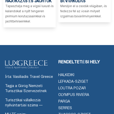
HAJÓKÁZÁS ÉS JACHTOK
BÚVÁRKODÁS
Tapasztalja meg a végső luxust és
Merüljön el a csodák világában, és
kalandokat a nyílt tengeren
fedezze fel az óceán mélyeit
prémium körutazásainkkal és
izgalmas búvárélményeinkkel.
jachtbérléseinkkel.
RENDELTETÉSI HELY
HALKIDIKI
Írta: Vasiliadis Travel Greece
LEFKADA-SZIGET
Tagja a Görög Nemzeti
LOUTRA POZAR
Turisztikai Szervezetnek
OLYMPUS RIVIÉRA
Turisztikai vállalkozás
PARGA
nyilvántartási száma —
SERRES