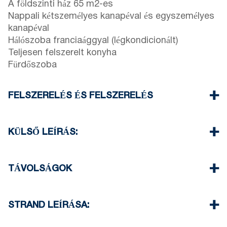
A földszinti ház 65 m2-es
Nappali kétszemélyes kanapéval és egyszemélyes
kanapéval
Hálószoba franciaággyal (légkondicionált)
Teljesen felszerelt konyha
Fürdőszoba
FELSZERELÉS ÉS FELSZERELÉS
Ágynemű és törölköző
Egy légkondicionáló
KÜLSŐ LEÍRÁS:
Lapos kijelzőjű TV
Wi-Fi vezeték nélküli
Saját kert (grillezési lehetőség kérésre)
Mosógép
Parkolóhelyek állnak rendelkezésre a komplexum
TÁVOLSÁGOK
Egyszeri takarítás kijelentkezéskor
vendégei számára
Strand 0 m
Siviri falu 3,5 km
STRAND LEÍRÁSA:
Szupermarket 3 km
Taverna Étterem 0 m
Elani strandja homokos