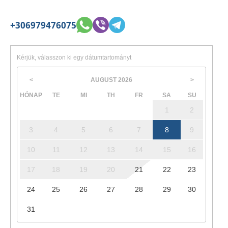
+306979476075
Kérjük, válasszon ki egy dátumtartományt
AUGUST
2026
<
>
HÓNAP
TE
MI
TH
FR
SA
SU
1
2
3
4
5
6
7
8
9
10
11
12
13
14
15
16
17
18
19
20
21
22
23
24
25
26
27
28
29
30
31