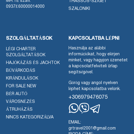
MH.TE szám:
THASSOS-SZIGET
0937Ε60000014000
SZALONIKI
SZOLGÁLTATÁSOK
KAPCSOLATBA LÉPNI
Használja az alábbi
LÉGI CHARTER
információkat, hogy elérjen
SZOLGÁLTATÁSOK
minket, vagy hagyjon üzenetet
HAJÓKÁZÁS ÉS JACHTOK
a kapcsolatfelvételi űrlap
BÚVÁRKODÁS
segítségével.
KIRÁNDULÁSOK
Görög vagy angol nyelven
FOR SALE NEW
léphet kapcsolatba velünk.
BÉR AUTÓ
+306979476075
VÁROSNÉZÉS
ÁTRUHÁZÁS
Whatsapp
Viber
Telegram
NINCS KATEGORIZÁLVA
EMAIL:
grtravel2001@gmail.com