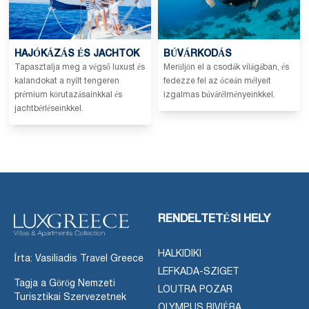
HAJÓKÁZÁS ÉS JACHTOK
BÚVÁRKODÁS
Tapasztalja meg a végső luxust és
Merüljön el a csodák világában, és
kalandokat a nyílt tengeren
fedezze fel az óceán mélyeit
prémium körutazásainkkal és
izgalmas búvárélményeinkkel.
jachtbérléseinkkel.
RENDELTETÉSI HELY
HALKIDIKI
Írta: Vasiliadis Travel Greece
LEFKADA-SZIGET
Tagja a Görög Nemzeti
LOUTRA POZAR
Turisztikai Szervezetnek
OLYMPUS RIVIÉRA