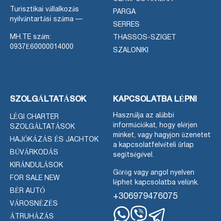
Turisztikai vállalkozás
PARGA
nyilvántartási száma —
SERRES
MH.TE szám:
THASSOS-SZIGET
0937Ε60000014000
SZALONIKI
SZOLGÁLTATÁSOK
KAPCSOLATBA LÉPNI
Használja az alábbi
LÉGI CHARTER
információkat, hogy elérjen
SZOLGÁLTATÁSOK
minket, vagy hagyjon üzenetet
HAJÓKÁZÁS ÉS JACHTOK
a kapcsolatfelvételi űrlap
BÚVÁRKODÁS
segítségével.
KIRÁNDULÁSOK
Görög vagy angol nyelven
FOR SALE NEW
léphet kapcsolatba velünk.
BÉR AUTÓ
+306979476075
VÁROSNÉZÉS
ÁTRUHÁZÁS