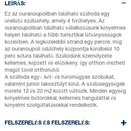
LEÍRÁS:
Ez az ouranoupoliban található szálloda egy
önellátó szálláshely, amely 4 férőhelyes. Az
ouranoupoliban található vállalkozásunk kényelmes
helyen található a főbb turisztikai látványosságok
közelében. A legközelebbi strand egy percre, míg
az ouranoupoli üdülőhely központja körülbelül 10
perc sétára található. Szállodánk személyzete
kellemes, képzett és előzékeny, így otthon érezheti
magát távol otthonától.
A szálloda egy-, két- és háromágyas szobákat,
valamint junior lakosztályt kínál. A szállásegységek
mérete 12 és 22 m2 között változik. Minden egység
kényelmes bútorokkal, kellemes hangulattal és
kényelmi szolgáltatásokkal rendelkezik.
FELSZERELÉS ÉS FELSZERELÉS: