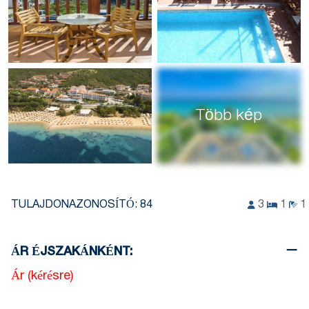
Több kép
TULAJDONAZONOSÍTÓ:
84
3
1
1
ÁR ÉJSZAKÁNKÉNT:
Ár (kérésre)